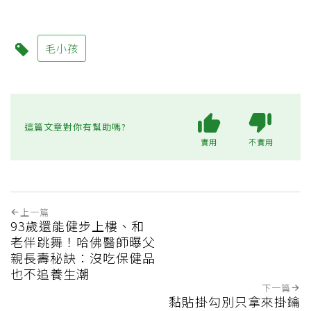
毛小孩
這篇文章對你有幫助嗎?
實用
不實用
上一篇
93歲還能健步上樓、和
老伴跳舞！哈佛醫師曝父
親長壽秘訣：沒吃保健品
也不追養生潮
下一篇
黏貼掛勾別只拿來掛鑰