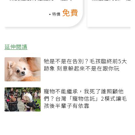
動、增肌、互動元素，0基
氧」高壓族在家
免費
礎也能做！
負擔
特價
延伸閱讀
牠是不是在告別？毛孩臨終前5大
跡象 刻意躲起來不是在跟你玩
寵物不能繼承，我死了誰照顧他
們？台灣「寵物信託」2模式讓毛
孩後半輩子有依靠