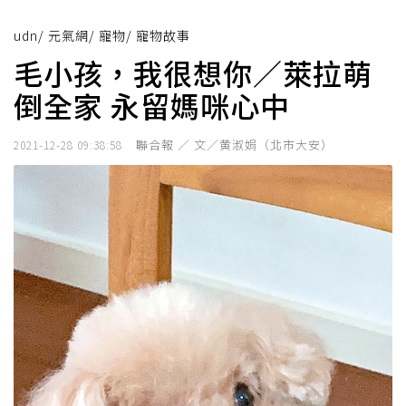
udn
/
元氣網
/
寵物
/
寵物故事
毛小孩，我很想你／萊拉萌
倒全家 永留媽咪心中
聯合報 ／ 文／黄淑娟（北市大安）
2021-12-28 09:38:58