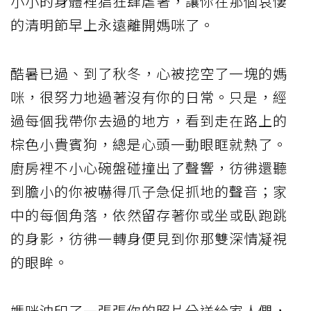
小小的身體裡猖狂肆虐著，讓你在那個哀悽
的清明節早上永遠離開媽咪了。
酷暑已過、到了秋冬，心被挖空了一塊的媽
咪，很努力地過著沒有你的日常。只是，經
過每個我帶你去過的地方，看到走在路上的
棕色小貴賓狗，總是心頭一動眼眶就熱了。
廚房裡不小心碗盤碰撞出了聲響，彷彿還聽
到膽小的你被嚇得爪子急促抓地的聲音；家
中的每個角落，依然留存著你或坐或臥跑跳
的身影，彷彿一轉身便見到你那雙深情凝視
的眼眸。
媽咪沖印了一張張你的照片分送給家人們，