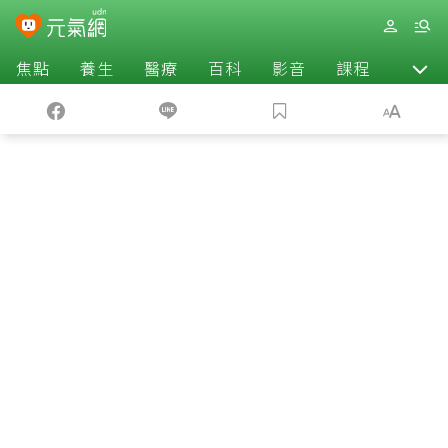
焦點
養生
醫療
百科
影音
課程
退休