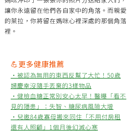
讓你永遠留在他們各自家中的角落。而親愛
的萊拉，你將留在媽咪心裡深處的那個角落
裡。
💪更多健康推薦
‧被認為無用的東西反幫了大忙！50歲
婦慶幸沒隨手丟棄的3樣物品
‧健檢血糖正常別安心太早！醫曝「看不
見的隱患」：失智、糖尿病風險大增
‧兒邀84歲寡母搬來同住「不用付房租
還有人照顧」1個月後幻滅心寒