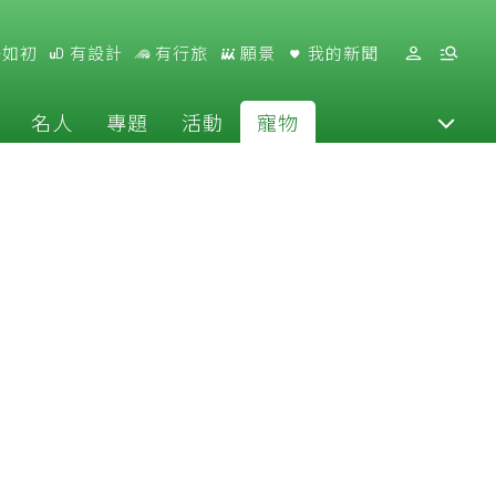
好如初
有設計
有行旅
願景
我的新聞
名人
專題
活動
寵物