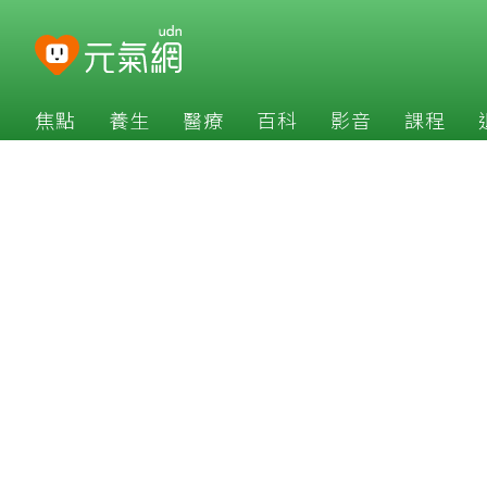
焦點
養生
醫療
百科
影音
課程