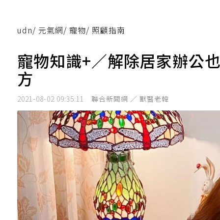
udn
/
元氣網
/
寵物
/
照顧指南
寵物知識+／解除居家辦公
方
2021-08-02 09:35:11
聯合新聞網 ／ 獸醫老韓