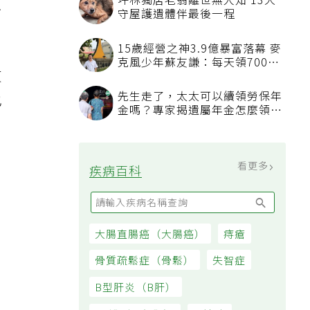
坪林獨居老翁離世無人知 13犬
只
守屋護遺體伴最後一程
15歲經營之神3.9億暴富落幕 麥
克風少年蘇友謙：每天領700元
東
過日子
先生走了，太太可以續領勞保年
也
金嗎？專家揭遺屬年金怎麼領，
看順位還要看資格
看更多
疾病百科
大腸直腸癌（大腸癌）
痔瘡
骨質疏鬆症（骨鬆）
失智症
B型肝炎（B肝）