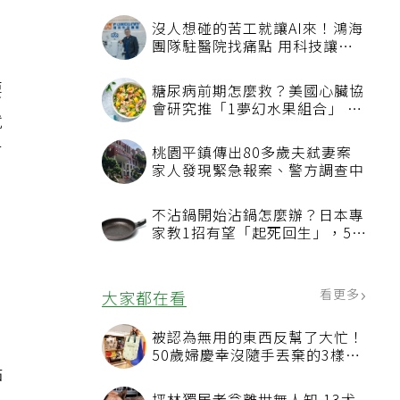
沒人想碰的苦工就讓AI來！鴻海
團隊駐醫院找痛點 用科技讓醫
療更有溫度
要
糖尿病前期怎麼救？美國心臟協
會研究推「1夢幻水果組合」 酪
就
梨加它改善血管功能
有
桃園平鎮傳出80多歲夫弒妻案
家人發現緊急報案、警方調查中
不沾鍋開始沾鍋怎麼辦？日本專
家教1招有望「起死回生」，5情
況該換新
看更多
大家都在看
被認為無用的東西反幫了大忙！
50歲婦慶幸沒隨手丟棄的3樣物
點
品