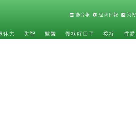
聯合報
經濟日報
河
退休力
失智
醫聲
慢病好日子
癌症
性愛