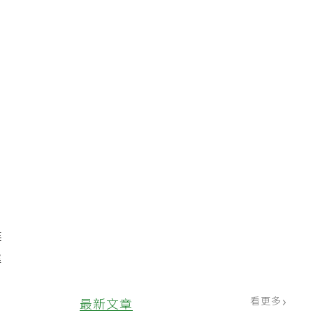
、
建
準
看更多
最新文章