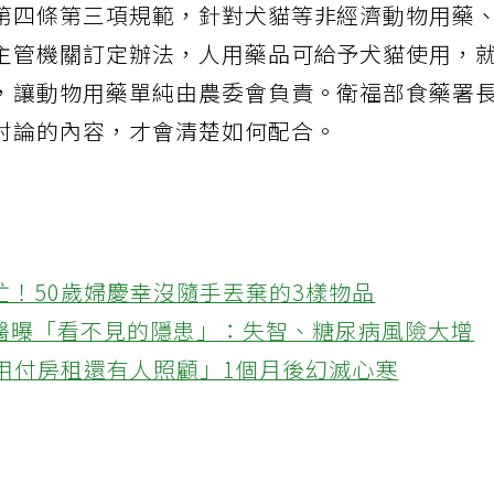
第四條第三項規範，針對犬貓等非經濟動物用藥
主管機關訂定辦法，人用藥品可給予犬貓使用，
，讓動物用藥單純由農委會負責。衛福部食藥署
討論的內容，才會清楚如何配合。
忙！50歲婦慶幸沒隨手丟棄的3樣物品
醫曝「看不見的隱患」：失智、糖尿病風險大增
不用付房租還有人照顧」1個月後幻滅心寒