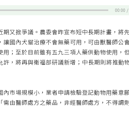
00:00
近期又掀爭議。農委會昨宣布短中長期計畫，將
，讓國內犬貓治療不會無藥可用，可由獸醫師公
使用；至於目前雖有五九三項人藥供動物使用，
允許，將再與衛福部研議新增；中長期則將推動
國內市場規模小，業者申請檢驗登記動物用藥意
「需由醫師處方之藥品，非經醫師處方，不得調