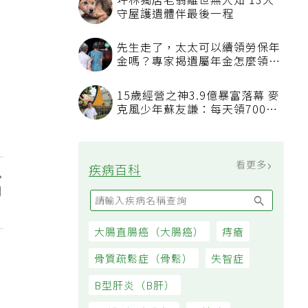
坪林獨居老翁離世無人知 13犬
守屋護遺體伴最後一程
先生走了，太太可以續領勞保年
金嗎？專家揭遺屬年金怎麼領，
看順位還要看資格
15歲經營之神3.9億暴富落幕 麥
克風少年蘇友謙：每天領700元
過日子
看更多
疾病百科
月
」
大腸直腸癌（大腸癌）
痔瘡
骨質疏鬆症（骨鬆）
失智症
B型肝炎（B肝）