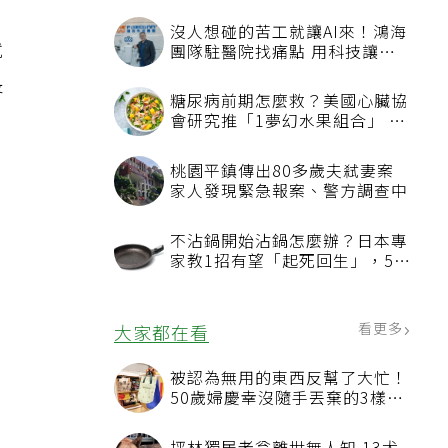
、
沒人想碰的苦工就讓AI來！鴻海
就
團隊駐醫院找痛點 用科技讓醫
療更有溫度
長
糖尿病前期怎麼救？美國心臟協
會研究推「1夢幻水果組合」 酪
梨加它改善血管功能
桃園平鎮傳出80多歲夫弒妻案
家人發現緊急報案、警方調查中
不沾鍋開始沾鍋怎麼辦？日本專
家教1招有望「起死回生」，5情
況該換新
看更多
大家都在看
被認為無用的東西反幫了大忙！
50歲婦慶幸沒隨手丟棄的3樣物
品