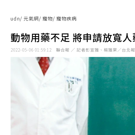
udn
/
元氣網
/
寵物
/
寵物疾病
動物用藥不足 將申請放寬人
2022-05-06 01:59:12
聯合報 ／ 記者彭宣雅、楊雅棠／台北