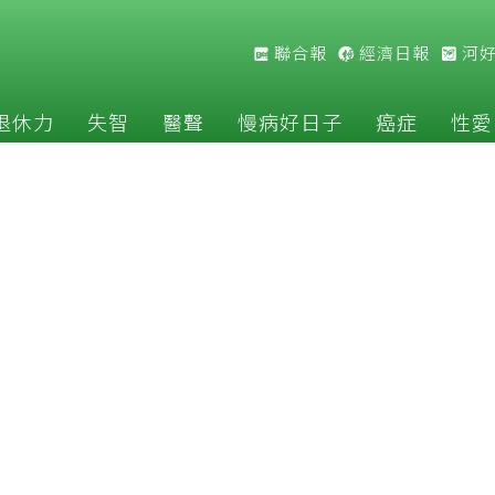
聯合報
經濟日報
河
退休力
失智
醫聲
慢病好日子
癌症
性愛