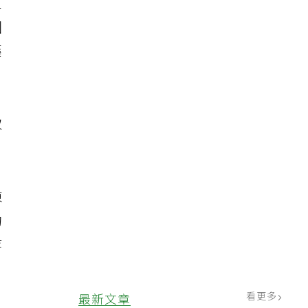
生
國
藥
取
陳
的
等
看更多
最新文章