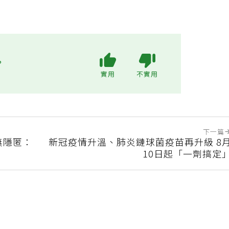
?
實用
不實用
下一篇
無隱匿：
新冠疫情升溫、肺炎鏈球菌疫苗再升級 8
10日起「一劑搞定