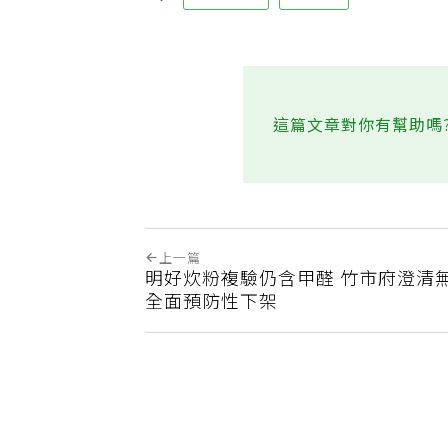
動物用藥
抗生素
這篇文章對你有幫助嗎
上一篇
明好炊粉複驗仍含甲醛 竹市府澄清
全面預防性下架