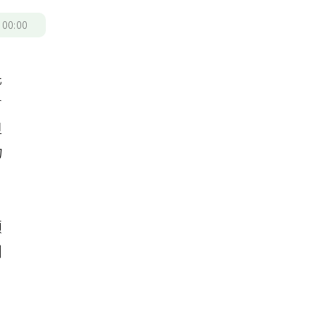
/
00:00
先
會
但
物
願
劑