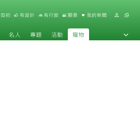
好如初
有設計
有行旅
願景
我的新聞
名人
專題
活動
寵物