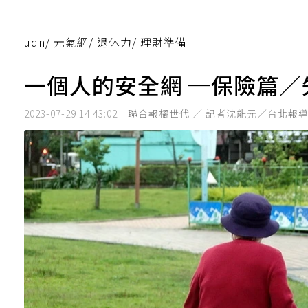
udn
/
元氣網
/
退休力
/
理財準備
一個人的安全網 ─保險篇／
2023-07-29 14:43:02
聯合報橘世代 ／ 記者沈能元／台北報