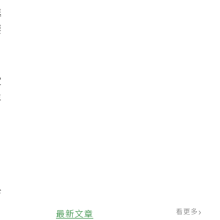
進
要
定
年
診
，
看更多
最新文章