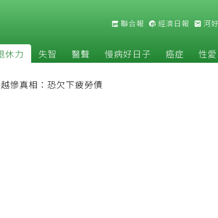
聯合報
經濟日報
河
退休力
失智
醫聲
慢病好日子
癌症
性愛
補越慘真相：恐欠下疲勞債