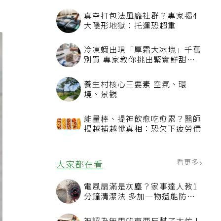
真空打包法風靡社群？專家揭4
大隱形地獄：托運恐超重
冷凍蝦出現「厚霜大冰塊」千萬
別買 專家教你挑出緊實鮮甜蝦
子
養生村核心三要素 空氣、環
境、景觀
能量棒、提神飲愈吃愈累？醫師
揭越補越慘真相：恐欠下疲勞債
看更多
大家都在看
電風扇滿是灰塵？家事達人教1
分鐘清潔法 多加一物還能防髒
汙附著