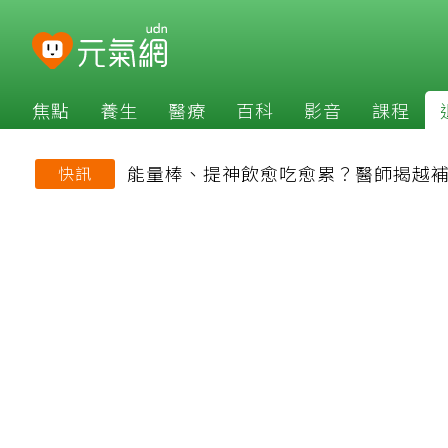
焦點
養生
醫療
百科
影音
課程
能量棒、提神飲愈吃愈累？醫師揭越
快訊