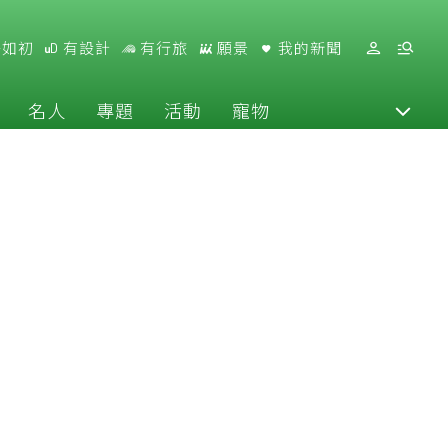
好如初
有設計
有行旅
願景
我的新聞
名人
專題
活動
寵物