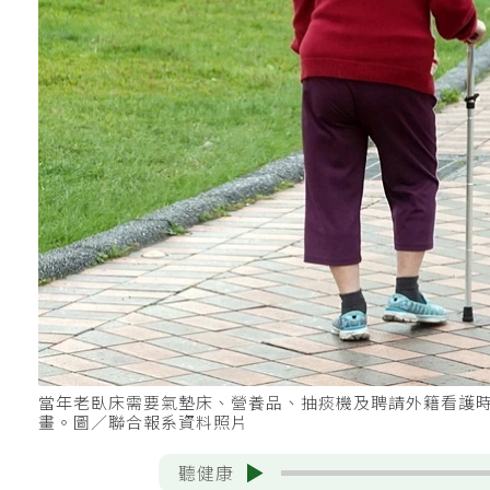
當年老臥床需要氣墊床、營養品、抽痰機及聘請外籍看護時
畫。圖／聯合報系資料照片
聽健康