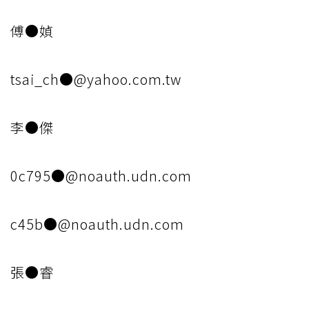
傅●媜
tsai_ch●@yahoo.com.tw
李●傑
0c795●@noauth.udn.com
c45b●@noauth.udn.com
張●睿