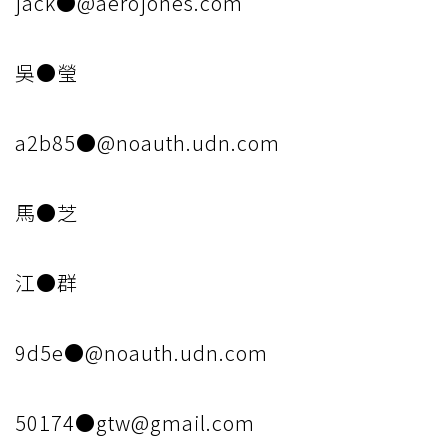
jack●@aerojones.com
吳●瑩
a2b85●@noauth.udn.com
馬●芝
江●群
9d5e●@noauth.udn.com
50174●gtw@gmail.com