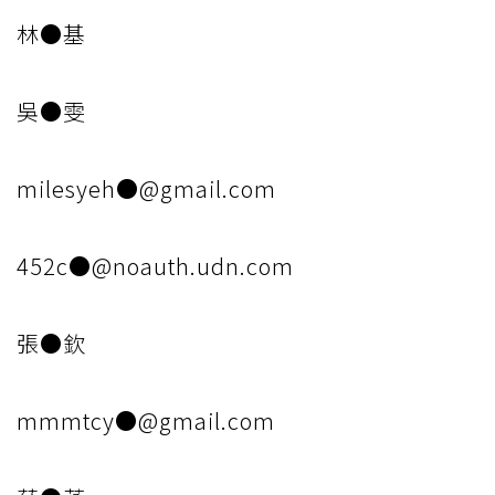
林●基
吳●雯
milesyeh●@gmail.com
452c●@noauth.udn.com
張●欽
mmmtcy●@gmail.com