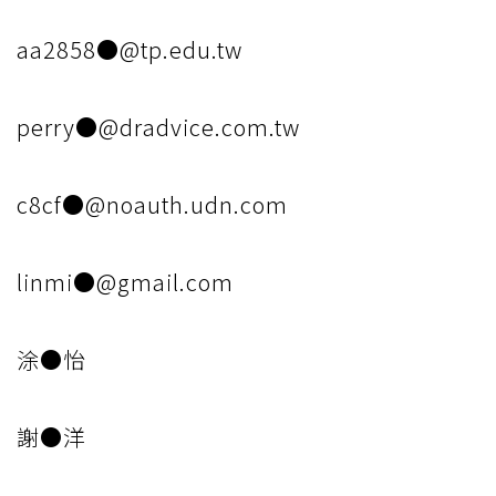
aa2858●@tp.edu.tw
perry●@dradvice.com.tw
c8cf●@noauth.udn.com
linmi●@gmail.com
涂●怡
謝●洋