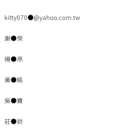
kitty070●@yahoo.com.tw
謝●榮
楊●燕
黃●銘
吳●寶
莊●鈴