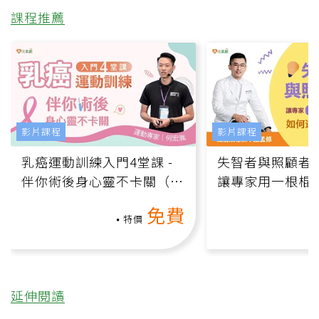
課程推薦
影片課程
影片課程
乳癌運動訓練入門4堂課 -
失智者與照顧者
伴你術後身心靈不卡關（線
讓專家用一根棍
上影音課）
何逆轉退化大腦
免費
課）
特價
延伸閱讀