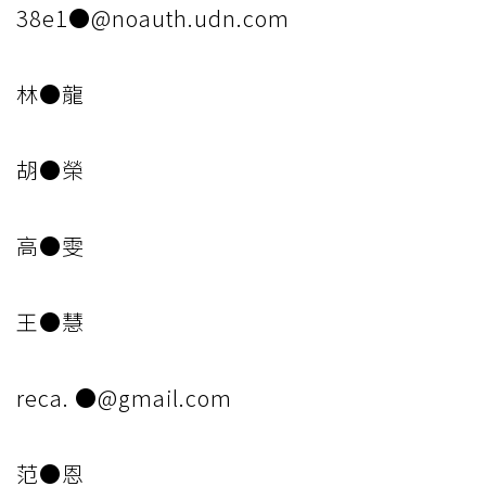
38e1●@noauth.udn.com
林●龍
胡●榮
高●雯
王●慧
reca. ●@gmail.com
范●恩