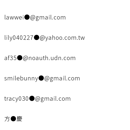
lawwei●@gmail.com
lily040227●@yahoo.com.tw
af35●@noauth.udn.com
smilebunny●@gmail.com
tracy030●@gmail.com
方●慶