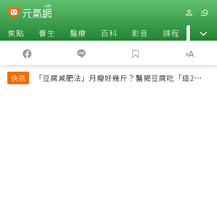
焦點
養生
醫療
百科
影音
課程
退休
「豆腐減肥法」月瘦好幾斤？醫揭豆腐吃「這2種最
快訊
好」，消脹氣有妙招