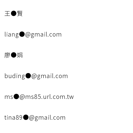
王●賢
liang●@gmail.com
廖●娟
buding●@gmail.com
ms●@ms85.url.com.tw
tina89●@gmail.com