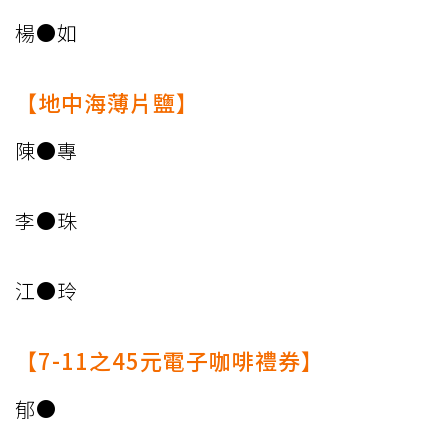
楊●如
【地中海薄片鹽】
陳●專
李●珠
江●玲
【7-11之45元電子咖啡禮券】
郁●