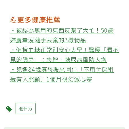
💪更多健康推薦
‧被認為無用的東西反幫了大忙！50歲
婦慶幸沒隨手丟棄的3樣物品
‧健檢血糖正常別安心太早！醫曝「看不
見的隱患」：失智、糖尿病風險大增
‧兒邀84歲寡母搬來同住「不用付房租
還有人照顧」1個月後幻滅心寒
退休力