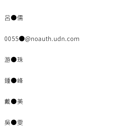
呂●儒
0055●@noauth.udn.com
游●珠
鍾●峰
戴●美
吳●雯