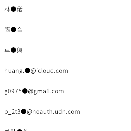
林●儀
張●合
卓●興
huang.●@icloud.com
g0975●@gmail.com
p_2t3●@noauth.udn.com