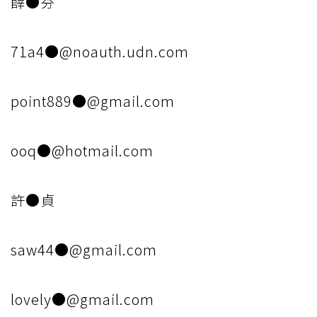
薛●芬
71a4●@noauth.udn.com
point889●@gmail.com
ooq●@hotmail.com
許●貞
saw44●@gmail.com
lovely●@gmail.com