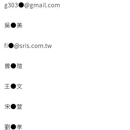
g303●@gmail.com
吳●美
fi●@sris.com.tw
曾●瑄
王●文
宋●萱
劉●孝