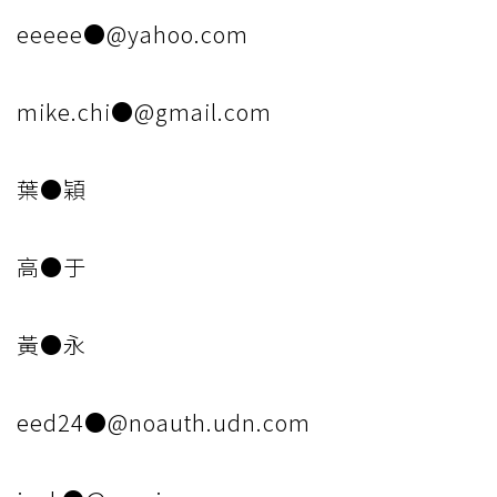
eeeee●@yahoo.com
mike.chi●@gmail.com
葉●穎
高●于
黃●永
eed24●@noauth.udn.com