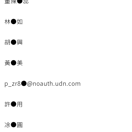
董陳●蕊
林●如
胡●興
黃●美
p_zr8●@noauth.udn.com
許●用
凃●圓