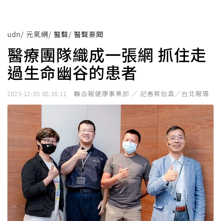
udn
/
元氣網
/
醫聲
/
醫聲要聞
醫療團隊織成一張網 抓住走
過生命幽谷的患者
聯合報健康事業部 ／ 記者蔡怡真／台北報導
2023-12-05 08:30:11