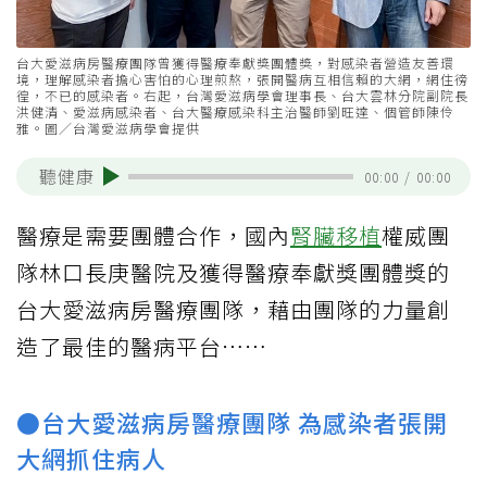
台大愛滋病房醫療團隊曾獲得醫療奉獻獎團體獎，對感染者營造友善環
境，理解感染者擔心害怕的心理煎熬，張開醫病互相信賴的大網，網住徬
徨，不已的感染者。右起，台灣愛滋病學會理事長、台大雲林分院副院長
洪健清、愛滋病感染者、台大醫療感染科主治醫師劉旺達、個管師陳伶
雅。圖／台灣愛滋病學會提供
聽健康
00:00
/
00:00
醫療是需要團體合作，國內
腎臟移植
權威團
隊林口長庚醫院及獲得醫療奉獻獎團體獎的
台大愛滋病房醫療團隊，藉由團隊的力量創
造了最佳的醫病平台⋯⋯
●台大愛滋病房醫療團隊 為感染者張開
大網抓住病人