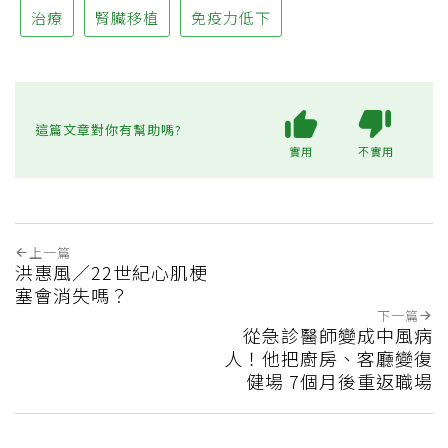
治療
腎臟移植
免疫力低下
這篇文章對你有幫助嗎?
實用
不實用
上一篇
洪惠風／22世紀心肌梗
塞會消失嗎？
下一篇
從急診醫師變成中風病
人！他把廚房、客廳變復
健場 7個月後重返職場