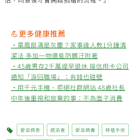
💪更多健康推薦
‧電風扇滿是灰塵？家事達人教1分鐘清
潔法 多加一物還能防髒汙附著
‧45歲男存2千萬提早退休 接信用卡公司
通知「淚回職場」：有錢也碰壁
‧用千元手機、拒絕社群網站 48歲社長
中年後重視和放棄的事：不為面子消費
愛滋病患
感染者
愛滋病毒
移植手術