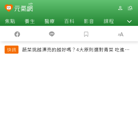
焦點
養生
醫療
百科
影音
課程
退休
蔬菜挑越漂亮的越好嗎？4大原則選對青菜 吃進纖
快訊
維、維生素與植化素