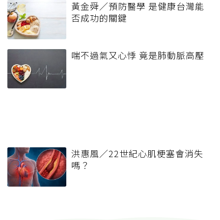
黃金舜／預防醫學 是健康台灣能
否成功的關鍵
喘不過氣又心悸 竟是肺動脈高壓
洪惠風／22世紀心肌梗塞會消失
嗎？