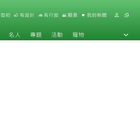
好如初
有設計
有行旅
願景
我的新聞
名人
專題
活動
寵物