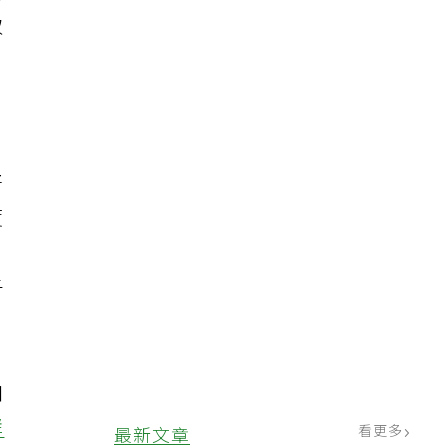
用
取
好
度
？
子
和
群
看更多
最新文章