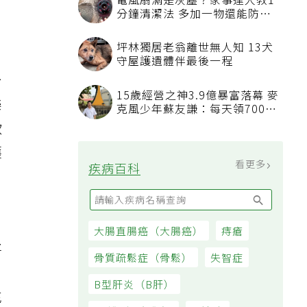
電風扇滿是灰塵？家事達人教1
分鐘清潔法 多加一物還能防髒
汙附著
坪林獨居老翁離世無人知 13犬
守屋護遺體伴最後一程
台
15歲經營之神3.9億暴富落幕 麥
樂
克風少年蘇友謙：每天領700元
過日子
飲
護
看更多
疾病百科
。
大腸直腸癌（大腸癌）
痔瘡
將
骨質疏鬆症（骨鬆）
失智症
B型肝炎（B肝）