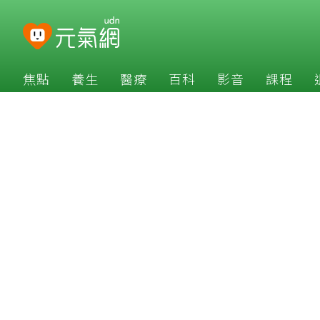
焦點
養生
醫療
百科
影音
課程