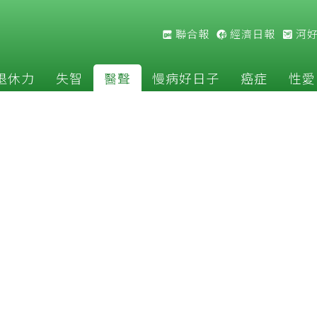
聯合報
經濟日報
河
退休力
失智
醫聲
慢病好日子
癌症
性愛