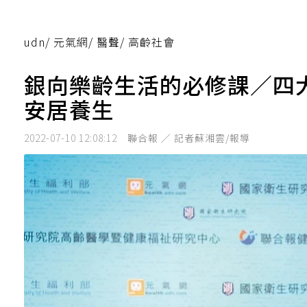
udn
/
元氣網
/
醫聲
/
高齡社會
銀向樂齡生活的必修課／四大
安居養生
2022-07-10 12:08:12
聯合報 ／ 記者蘇湘雲/報導