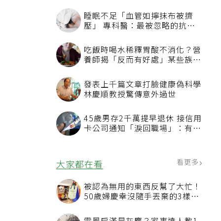
、
睡眠不足「血管如擰抹布被擠
壓」 專科醫：最被忽略的抗老
方法
吃飯時喝水稀釋胃酸不消化？營
養師揭「反而有好處」某些族群
才要禁
發表上千篇文章打臉健康偽科學
林慶順教授驚傳意外過世
45歲男存2千萬提早退休 接信用
卡公司通知「淚回職場」：有錢
也碰壁
看更多
大家都在看
被認為無用的東西反幫了大忙！
50歲婦慶幸沒隨手丟棄的3樣物
品