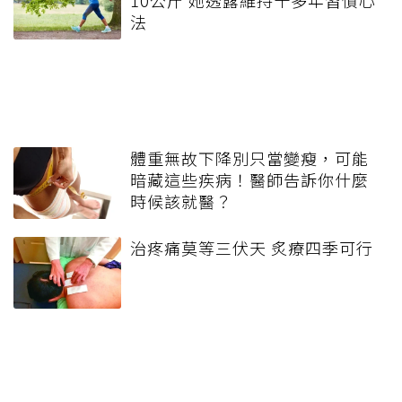
10公斤 她透露維持十多年習慣心
法
體重無故下降別只當變瘦，可能
暗藏這些疾病！醫師告訴你什麼
時候該就醫？
治疼痛莫等三伏天 炙療四季可行