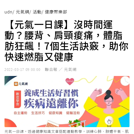
udn
/
元氣網
/
活動
/
健康聚樂部
【元氣一日課】沒時間運
動？腰背、肩頸痠痛，體脂
肪狂飆！7個生活訣竅，助你
快速燃脂又健康
聯合報 ／ 元氣網
2022-03-17 09:00:00
元氣一日課，透過健康知識文章搭配運動教學，訓練心肺、肢體平衡、肌