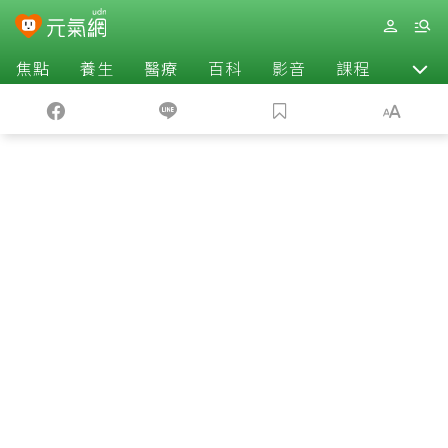
焦點
養生
醫療
百科
影音
課程
退休