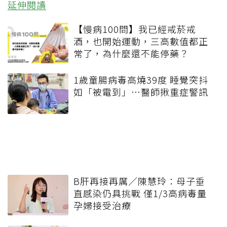
延伸閱讀
【慢病100問】我已經戒菸戒
酒，也開始運動，三高數值都正
常了，為什麼還不能停藥？
1歲童腸病毒高燒39度 睡覺突抖
如「被電到」…醫師揪重症警訊
B肝再接再厲／陳慧玲：母子垂
直感染仍具挑戰 僅1/3高病毒量
孕婦接受治療