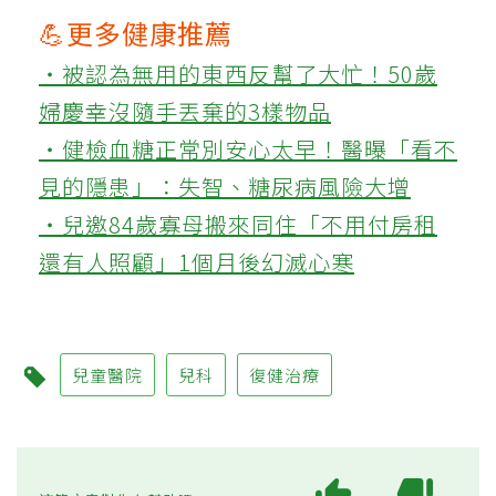
💪更多健康推薦
‧被認為無用的東西反幫了大忙！50歲
婦慶幸沒隨手丟棄的3樣物品
‧健檢血糖正常別安心太早！醫曝「看不
見的隱患」：失智、糖尿病風險大增
‧兒邀84歲寡母搬來同住「不用付房租
還有人照顧」1個月後幻滅心寒
兒童醫院
兒科
復健治療