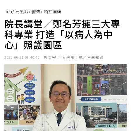
udn
/
元氣網
/
醫聲
/
領袖開講
院長講堂／鄭名芳擁三大專
科專業 打造「以病人為中
心」照護園區
聯合報 ／ 記者萬于甄／台南報導
2025-06-21 09:40:40