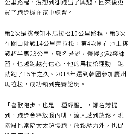
公里路程，沒想到卻跑出了興趣，回來後更
買了跑步機在家中練習。
第2次是挑戰知本馬拉松10公里路程，第3次
在關山挑戰14公里馬拉松，第4次則在池上挑
戰超半馬23公里，鄭名芳說，慢慢挑戰與練
習，也越跑越有信心，他的馬拉松運動一跑
就跑了15年之久。2018年還到韓國參加慶州
馬拉松，成功領到完賽證明。
「喜歡跑步，也是一種紓壓」，鄭名芳提
到，跑步會釋放腦內啡，讓人感到放鬆。現
階段也常陪太太超慢跑，放鬆壓力外，也促