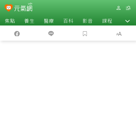
焦點
養生
醫療
百科
影音
課程
退休