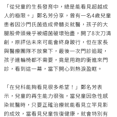
「從兒童的生長發育中，總是能看見超越成
人的極限。」鄭名芳分享，曾有一名4歲兒童
患者因沙門氏菌造成骨髓炎就醫，孩子的大
腿股骨頭幾乎被細菌破壞殆盡，開了8次刀清
創，原評估未來可能會終身跛行，但在家長
與醫療團隊不放棄下，最後一次門診追蹤，
孩子連輪椅都不需要，竟是用跑的衝進來門
診，看到這一幕，當下開心到熱淚盈眶。
「在兒科能夠看見很多希望！」鄭名芳表
示，兒童的再生能力很強，當兒童因急性感
染就醫時，只要正確治療就能看見立竿見影
的成效，當看見兒童恢復健康，就會特別有