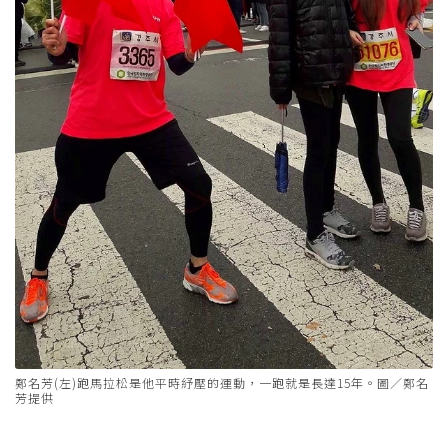
鄭名芳(左)跑馬拉松是他平時紓壓的運動，一跑就是長達15年。圖／鄭名
芳提供