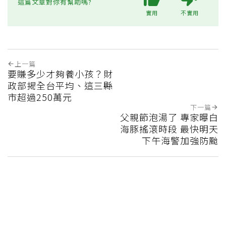
這篇文章對你有幫助嗎?
實用
不實用
上一篇
要賺多少才夠養小孩？財
政部揭全台平均、這三縣
市超過250萬元
下一篇
父親節泡湯了 專家曝白
海豚搖滾時段 最快明天
下午海警加強防颱