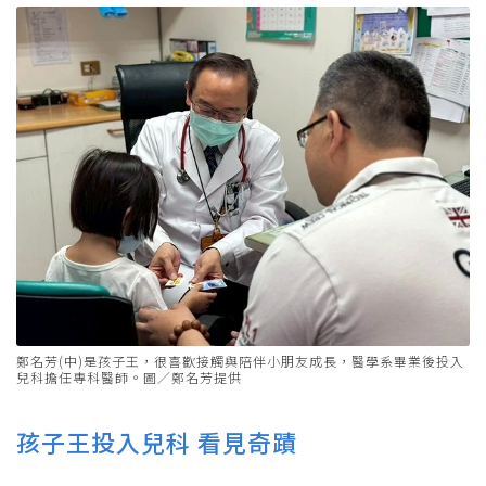
鄭名芳(中)是孩子王，很喜歡接觸與陪伴小朋友成長，醫學系畢業後投入
兒科擔任專科醫師。圖／鄭名芳提供
孩子王投入兒科 看見奇蹟