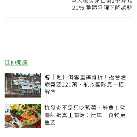
重大職災死亡第2季降幅
21% 整體呈現下降趨勢
延伸閱讀
🎧｜赴日滑雪重摔骨折！返台治
療竟要220萬，航救團隊靠一招
解危
抗發炎不是只吃藍莓、鮭魚！營
養師揭真正關鍵：比單一食物更
重要