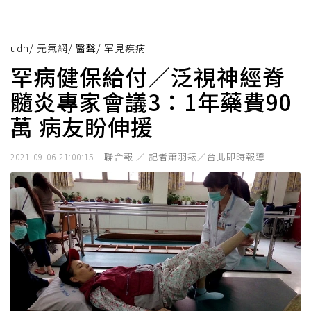
udn
/
元氣網
/
醫聲
/
罕見疾病
罕病健保給付／泛視神經脊
髓炎專家會議3：1年藥費90
萬 病友盼伸援
聯合報 ／ 記者蕭羽耘／台北即時報導
2021-09-06 21:00:15