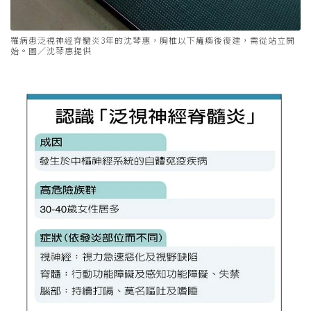
罹病患泛視神經脊髓炎3年的沈琴惠，胸椎以下癱瘓後復建，需從站立開
始。圖／沈琴惠提供