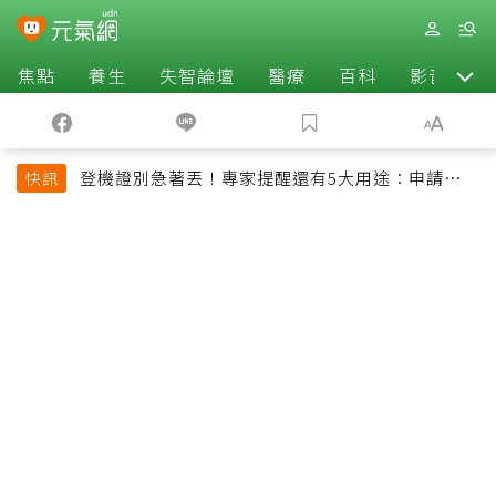
焦點
養生
失智論壇
醫療
百科
影音
登機證別急著丟！專家提醒還有5大用途：申請理
快訊
賠、補登哩程都用得到