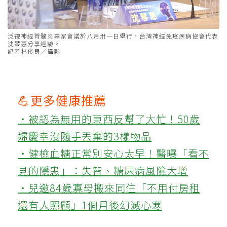
泛視神經脊髓炎專家會議於八月卅一日舉行，台灣神經免疫疾病協會代表
沈琴惠分享經驗。
記者林俊良／攝影
💪更多健康推薦
‧被認為無用的東西反幫了大忙！50歲
婦慶幸沒隨手丟棄的3樣物品
‧健檢血糖正常別安心太早！醫曝「看不
見的隱患」：失智、糖尿病風險大增
‧兒邀84歲寡母搬來同住「不用付房租
還有人照顧」1個月後幻滅心寒