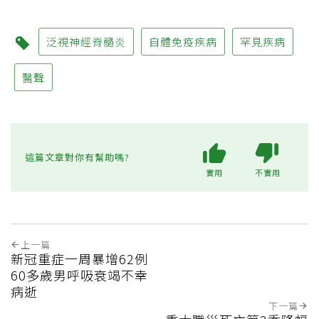
泛視神經脊髓炎
自體免疫疾病
罕見疾病
醫聲
這篇文章對你有幫助嗎?
實用
不實用
上一篇
新冠重症一周暴增62例
60多歲男呼吸衰竭不幸
病逝
下一篇