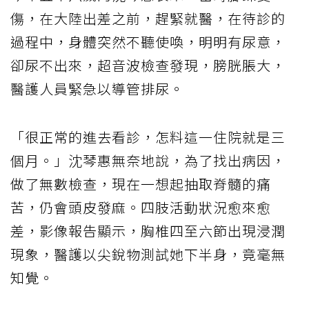
傷，在大陸出差之前，趕緊就醫，在待診的
過程中，身體突然不聽使喚，明明有尿意，
卻尿不出來，超音波檢查發現，膀胱脹大，
醫護人員緊急以導管排尿。
「很正常的進去看診，怎料這一住院就是三
個月。」沈琴惠無奈地說，為了找出病因，
做了無數檢查，現在一想起抽取脊髓的痛
苦，仍會頭皮發麻。四肢活動狀況愈來愈
差，影像報告顯示，胸椎四至六節出現浸潤
現象，醫護以尖銳物測試她下半身，竟毫無
知覺。