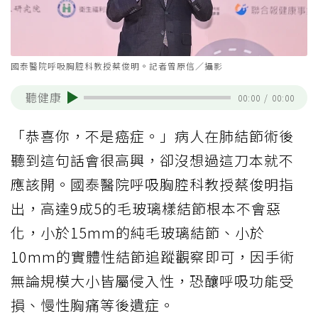
國泰醫院呼吸胸腔科教授蔡俊明。記者曾原信／攝影
聽健康
00:00
/
00:00
「恭喜你，不是癌症。」病人在肺結節術後
聽到這句話會很高興，卻沒想過這刀本就不
應該開。國泰醫院呼吸胸腔科教授蔡俊明指
出，高達9成5的毛玻璃樣結節根本不會惡
化，小於15mm的純毛玻璃結節、小於
10mm的實體性結節追蹤觀察即可，因手術
無論規模大小皆屬侵入性，恐釀呼吸功能受
損、慢性胸痛等後遺症。