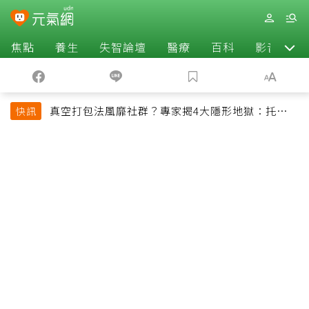
焦點
養生
失智論壇
醫療
百科
影音
真空打包法風靡社群？專家揭4大隱形地獄：托運恐
快訊
超重