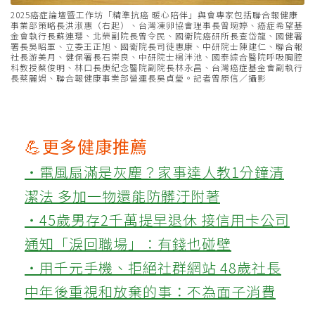
2025癌症論壇暨工作坊「精準抗癌 暖心陪伴」與會專家包括聯合報健康
事業部策略長洪淑惠（右起）、台灣凍卵協會理事長曾琬婷、癌症希望基
金會執行長蘇連瓔、北榮副院長曾令民、國衛院癌研所長查岱龍、國健署
署長吳昭軍、立委王正旭、國衛院長司徒惠康、中研院士陳建仁、聯合報
社長游美月、健保署長石崇良、中研院士楊泮池、國泰綜合醫院呼吸胸腔
科教授蔡俊明、林口長庚紀念醫院副院長林永昌、台灣癌症基金會副執行
長蔡麗娟、聯合報健康事業部營運長吳貞瑩。記者曾原信／攝影
💪更多健康推薦
‧電風扇滿是灰塵？家事達人教1分鐘清
潔法 多加一物還能防髒汙附著
‧45歲男存2千萬提早退休 接信用卡公司
通知「淚回職場」：有錢也碰壁
‧用千元手機、拒絕社群網站 48歲社長
中年後重視和放棄的事：不為面子消費