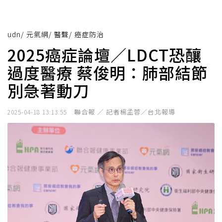
udn
/
元氣網
/
醫聲
/
癌症防治
2025癌症論壇／LDCT恐釀
過度醫療 蔡俊明：肺部結節
別急著動刀
聯合報 ／ 記者楊孟蓉／台北報導
2025-04-18 13:13:55