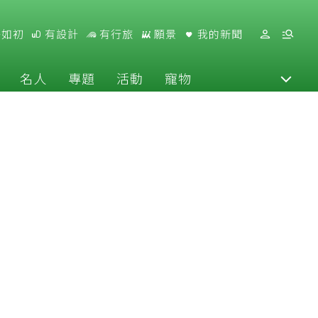
好如初
有設計
有行旅
願景
我的新聞
名人
專題
活動
寵物