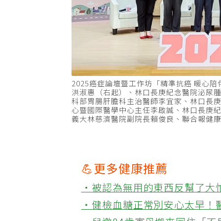
2025癌症論壇暨工作坊「精準抗癌 暖
洪淑惠（右起）、林口長庚紀念醫院泌尿
科部胃腸肝膽科主治醫師李宜家、林口長
心暨國際醫學中心主任李啟誠、林口長庚
義大林慈濟醫院副院長賴俊良、聯合報健
💪更多健康推薦
‧被認為無用的東西反幫了大
‧健檢血糖正常別安心太早！