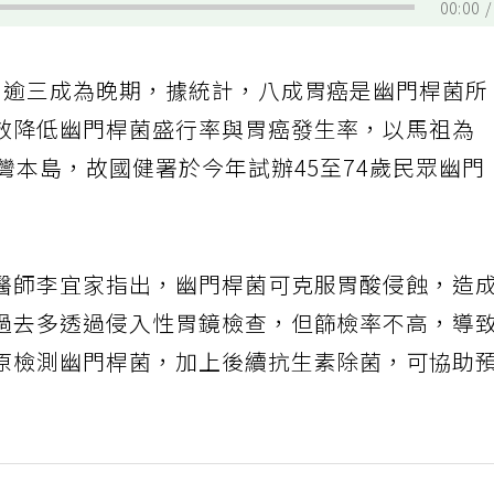
00:00
，逾三成為晚期，據統計，八成胃癌是幽門桿菌所
效降低幽門桿菌盛行率與胃癌發生率，以馬祖為
灣本島，故國健署於今年試辦45至74歲民眾幽門
醫師李宜家指出，幽門桿菌可克服胃酸侵蝕，造
過去多透過侵入性胃鏡檢查，但篩檢率不高，導
原檢測幽門桿菌，加上後續抗生素除菌，可協助