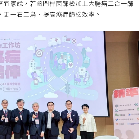
李宜家說，若幽門桿菌篩檢加上大腸癌二合一篩
，更一石二鳥、提高癌症篩檢效率。