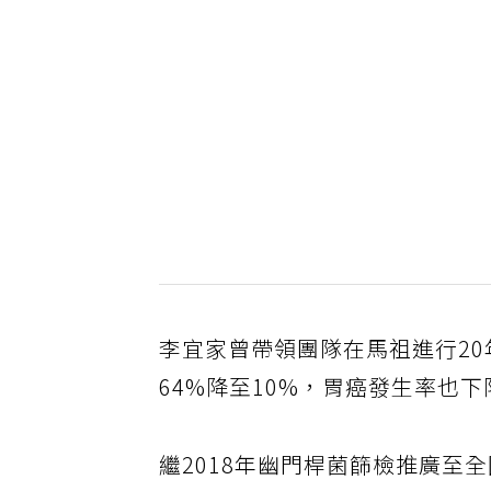
李宜家曾帶領團隊在馬祖進行2
64%降至10%，胃癌發生率也下
繼2018年幽門桿菌篩檢推廣至