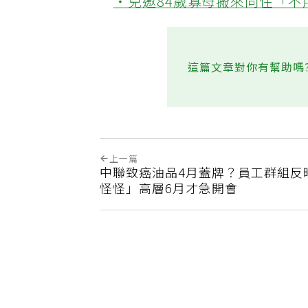
‧兒邀84歲寡母搬來同住「
這篇文章對你有幫助嗎
上一篇
中聯致癌油品4月蓋牌？員工群組反
怪怪」高層6月才急開會