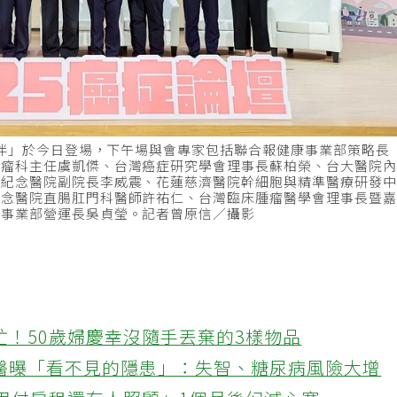
心陪伴」於今日登場，下午場與會專家包括聯合報健康事業部策略長
腫瘤科主任虞凱傑、台灣癌症研究學會理事長蘇柏榮、台大醫院
庚紀念醫院副院長李威震、花蓮慈濟醫院幹細胞與精準醫療研發
紀念醫院直腸肛門科醫師許祐仁、台灣臨床腫瘤醫學會理事長暨
康事業部營運長吳貞瑩。記者曾原信／攝影
忙！50歲婦慶幸沒隨手丟棄的3樣物品
醫曝「看不見的隱患」：失智、糖尿病風險大增