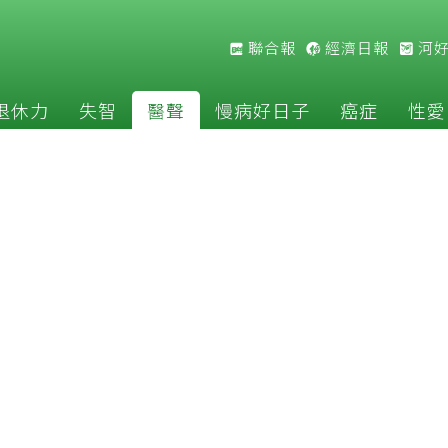
聯合報
經濟日報
河
退休力
失智
醫聲
慢病好日子
癌症
性愛