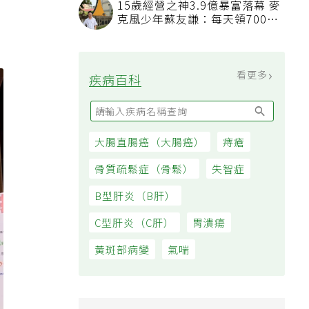
15歲經營之神3.9億暴富落幕 麥
克風少年蘇友謙：每天領700元
過日子
看更多
疾病百科
大腸直腸癌（大腸癌）
痔瘡
骨質疏鬆症（骨鬆）
失智症
B型肝炎（B肝）
C型肝炎（C肝）
胃潰瘍
黃斑部病變
氣喘