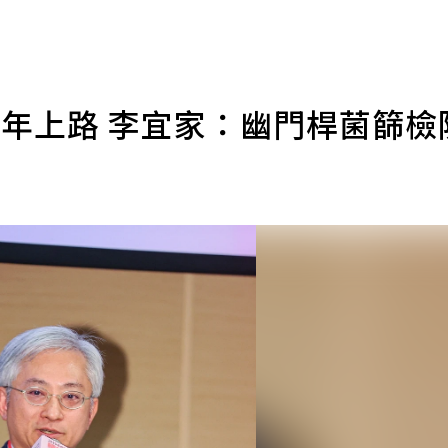
 明年上路 李宜家：幽門桿菌篩