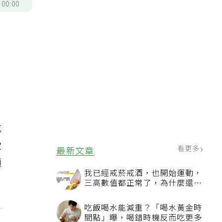
/
00:00
成
致
看更多
最新文章
預
我已經戒菸戒酒，也開始運動，
三高數值都正常了，為什麼還不
能停藥？
吃飯喝水能減重？「喝水黃金時
間點」曝，喝錯時機反而吃更多