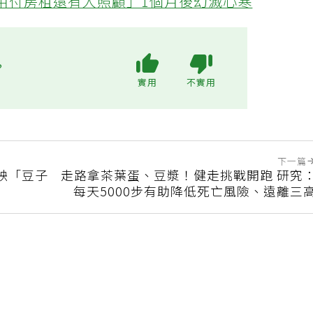
不用付房租還有人照顧」1個月後幻滅心寒
?
實用
不實用
下一篇
映「豆子
走路拿茶葉蛋、豆漿！健走挑戰開跑 研究
每天5000步有助降低死亡風險、遠離三