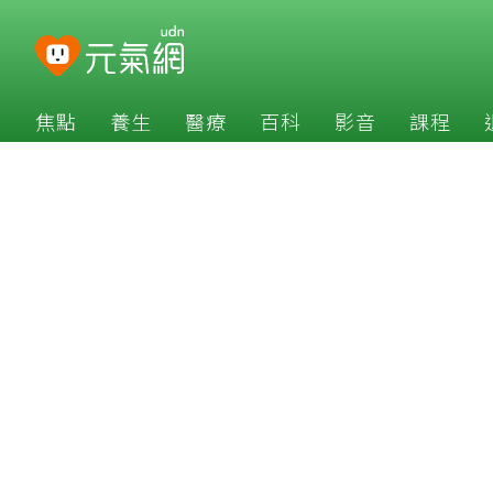
焦點
養生
醫療
百科
影音
課程