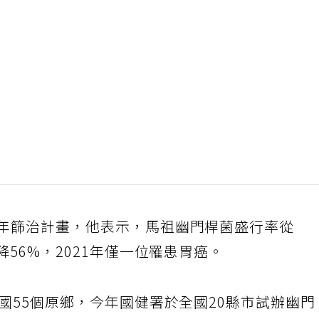
0年篩治計畫，他表示，馬祖幽門桿菌盛行率從
降56%，2021年僅一位罹患胃癌。
全國55個原鄉，今年國健署於全國20縣市試辦幽門