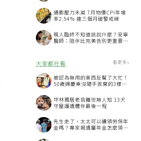
通膨壓力未減 7月物價CPI年增
率2.54% 連三個月破警戒線
親人臨終不知道該說什麼？安寧
醫師：陪伴比完美告別更重要，
4句話值得及早說出口
看更多
大家都在看
被認為無用的東西反幫了大忙！
50歲婦慶幸沒隨手丟棄的3樣物
品
坪林獨居老翁離世無人知 13犬
守屋護遺體伴最後一程
先生走了，太太可以續領勞保年
金嗎？專家揭遺屬年金怎麼領，
看順位還要看資格