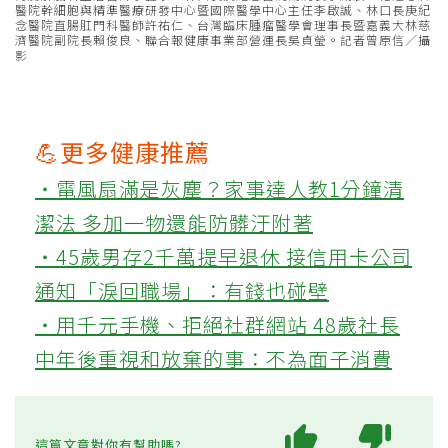
醫院幹細胞與精準醫療研發中心暨國際醫學中心主任李啟誠、林口長庚紀
念醫院直腸肛門科醫師許祐仁、台灣臨床腫瘤醫學會理事長暨嘉義大林慈
濟醫院副院長賴俊良、聯合報健康事業部營運長吳貞瑩。記者曾原信／攝
影
💪更多健康推薦
‧電風扇滿是灰塵？家事達人教1分鐘清
潔法 多加一物還能防髒汙附著
‧45歲男存2千萬提早退休 接信用卡公司
通知「淚回職場」：有錢也碰壁
‧用千元手機、拒絕社群網站 48歲社長
中年後重視和放棄的事：不為面子消費
這篇文章對你有幫助嗎?