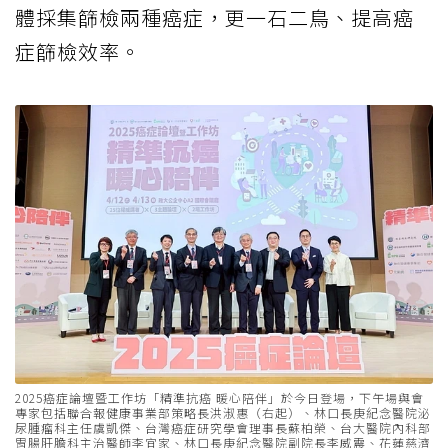
體採集篩檢兩種癌症，更一石二鳥、提高癌
症篩檢效率。
2025癌症論壇暨工作坊「精準抗癌 暖心陪伴」於今日登場，下午場與會
專家包括聯合報健康事業部策略長洪淑惠（右起）、林口長庚紀念醫院泌
尿腫瘤科主任虞凱傑、台灣癌症研究學會理事長蘇柏榮、台大醫院內科部
胃腸肝膽科主治醫師李宜家、林口長庚紀念醫院副院長李威震、花蓮慈濟