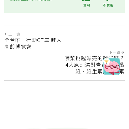
實用
不實用
上一篇
全台唯一行動CT車 駛入
高齡博覽會
下一篇
蔬菜挑越漂亮的越好嗎？
4大原則選對青菜 吃進纖
維、維生素與植化素