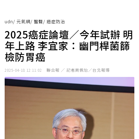
udn
/
元氣網
/
醫聲
/
癌症防治
2025癌症論壇／今年試辦 明
年上路 李宜家：幽門桿菌篩
檢防胃癌
聯合報 ／ 記者周佩怡／台北報導
2025-04-18 12:11:02