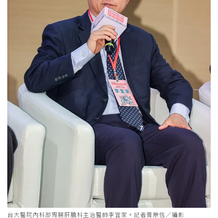
台大醫院內科部胃腸肝膽科主治醫師李宜家。記者曾原信／攝影