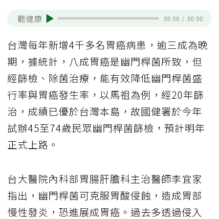
聽健康
00:00
/
00:00
台灣每年新增4千多名胃癌病患，逾三成為晚
期，據統計，八成胃癌是幽門桿菌所致，但
經篩檢、除菌治療，能有效降低幽門桿菌盛
行率與胃癌發生率，以馬祖為例，經20年篩
治，成績已優於台灣本島，故國健署於今年
試辦45至74歲民眾幽門桿菌篩檢，預計明年
正式上路。
台大醫院內科部胃腸肝膽科主治醫師李宜家
指出，幽門桿菌可克服胃酸侵蝕，造成胃部
慢性發炎，恐進展成胃癌。過去多透過侵入