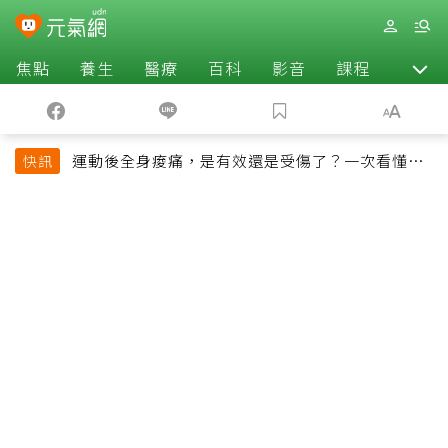
焦點
養生
醫療
百科
影音
課程
退休
運動後全身痠痛，是有效還是受傷了？一次看懂延
快訊
遲性肌肉痠痛