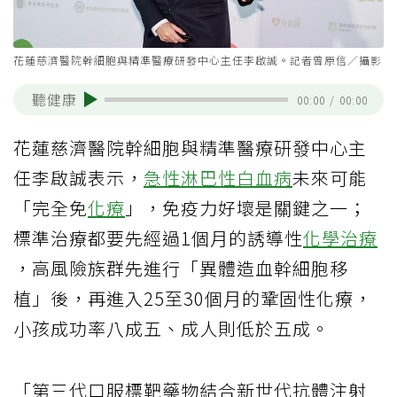
花蓮慈濟醫院幹細胞與精準醫療研發中心主任李啟誠。記者曾原信／攝影
聽健康
00:00
/
00:00
花蓮慈濟醫院幹細胞與精準醫療研發中心主
任李啟誠表示，
急性淋巴性白血病
未來可能
「完全免
化療
」，免疫力好壞是關鍵之一；
標準治療都要先經過1個月的誘導性
化學治療
，高風險族群先進行「異體造血幹細胞移
植」後，再進入25至30個月的鞏固性化療，
小孩成功率八成五、成人則低於五成。
「第三代口服標靶藥物結合新世代抗體注射