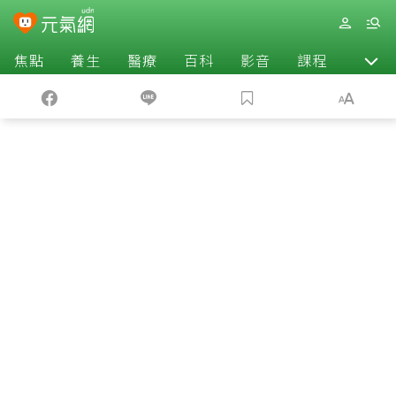
焦點
養生
醫療
百科
影音
課程
退休