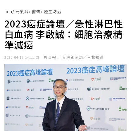
udn
/
元氣網
/
醫聲
/
癌症防治
2023癌症論壇／急性淋巴性
白血病 李啟誠：細胞治療精
準滅癌
聯合報 ／ 記者鄒尚謙／台北報導
2023-04-17 14:11:08