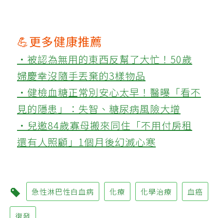
💪更多健康推薦
‧被認為無用的東西反幫了大忙！50歲
婦慶幸沒隨手丟棄的3樣物品
‧健檢血糖正常別安心太早！醫曝「看不
見的隱患」：失智、糖尿病風險大增
‧兒邀84歲寡母搬來同住「不用付房租
還有人照顧」1個月後幻滅心寒
急性淋巴性白血病
化療
化學治療
血癌
復發