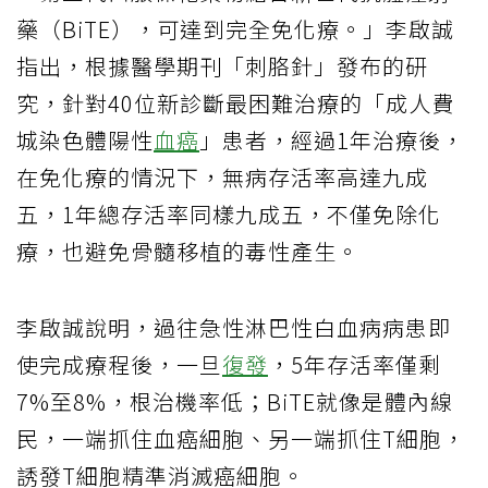
藥（BiTE），可達到完全免化療。」李啟誠
指出，根據醫學期刊「刺胳針」發布的研
究，針對40位新診斷最困難治療的「成人費
城染色體陽性
血癌
」患者，經過1年治療後，
在免化療的情況下，無病存活率高達九成
五，1年總存活率同樣九成五，不僅免除化
療，也避免骨髓移植的毒性產生。
李啟誠說明，過往急性淋巴性白血病病患即
使完成療程後，一旦
復發
，5年存活率僅剩
7%至8%，根治機率低；BiTE就像是體內線
民，一端抓住血癌細胞、另一端抓住T細胞，
誘發T細胞精準消滅癌細胞。