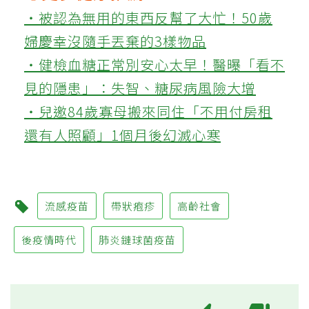
‧被認為無用的東西反幫了大忙！50歲
婦慶幸沒隨手丟棄的3樣物品
‧健檢血糖正常別安心太早！醫曝「看不
見的隱患」：失智、糖尿病風險大增
‧兒邀84歲寡母搬來同住「不用付房租
還有人照顧」1個月後幻滅心寒
流感疫苗
帶狀疱疹
高齡社會
後疫情時代
肺炎鏈球菌疫苗