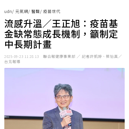
udn
/
元氣網
/
醫聲
/
疫苗世代
流感升溫／王正旭：疫苗基
金缺常態成長機制，籲制定
中長期計畫
聯合報健康事業部 ／ 記者許凱婷、蔡怡真／
2025-09-23 11:28:13
台北報導