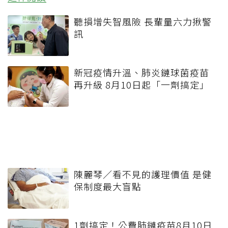
聽損增失智風險 長輩量六力揪警
訊
新冠疫情升溫、肺炎鏈球菌疫苗
再升級 8月10日起「一劑搞定」
陳麗琴／看不見的護理價值 是健
保制度最大盲點
1劑搞定！公費肺鏈疫苗8月10日