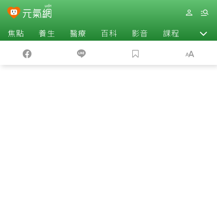
焦點
養生
醫療
百科
影音
課程
退休