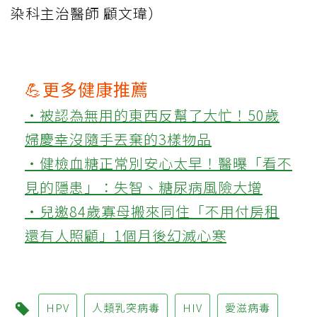
染科主治醫師 顧文瑋）
💪更多健康推薦
‧被認為無用的東西反幫了大忙！50歲
婦慶幸沒隨手丟棄的3樣物品
‧健檢血糖正常別安心太早！醫曝「看不
見的隱患」：失智、糖尿病風險大增
‧兒邀84歲寡母搬來同住「不用付房租
還有人照顧」1個月後幻滅心寒
HPV
人類乳突病毒
HIV
愛滋病毒