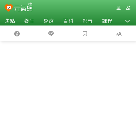
焦點
養生
醫療
百科
影音
課程
退休