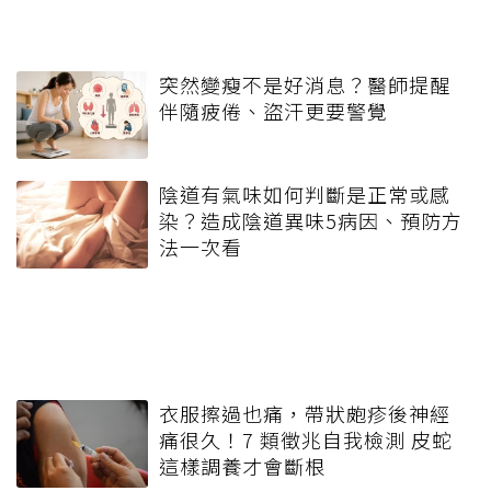
突然變瘦不是好消息？醫師提醒
伴隨疲倦、盜汗更要警覺
陰道有氣味如何判斷是正常或感
染？造成陰道異味5病因、預防方
法一次看
衣服擦過也痛，帶狀皰疹後神經
痛很久！7 類徵兆自我檢測 皮蛇
這樣調養才會斷根