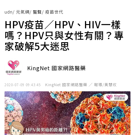
udn
/
元氣網
/
醫聲
/
疫苗世代
HPV疫苗／HPV、HIV一樣
嗎？HPV只與女性有關？專
家破解5大迷思
KingNet 國家網路醫藥
KingNet 國家網路醫藥 ／ 報導/黃慧玫
2020-07-09 09:43:45