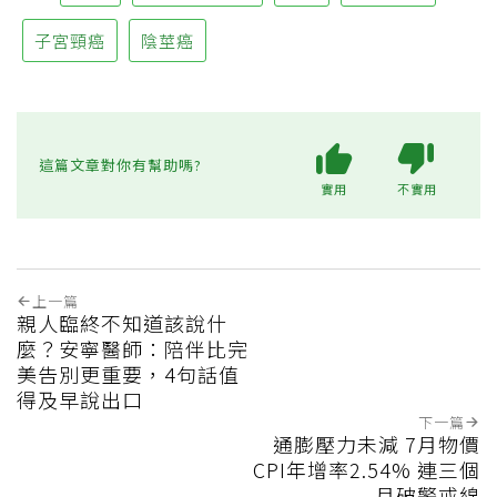
子宮頸癌
陰莖癌
這篇文章對你有幫助嗎?
實用
不實用
上一篇
親人臨終不知道該說什
麼？安寧醫師：陪伴比完
美告別更重要，4句話值
得及早說出口
下一篇
通膨壓力未減 7月物價
CPI年增率2.54% 連三個
月破警戒線