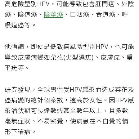
高危險型別HPV，可能導致包含肛門癌、外陰
癌、陰道癌、
陰莖癌
、口咽癌、食道癌、呼
吸道癌等。
他強調，即使是低致癌風險型別HPV，也可能
導致皮膚病變如菜花(尖型濕疣)、皮膚疣、扁
平疣等。
研究發現，全球男性受HPV感染而造成菜花及
癌病變的總計個案數，遠高於女性。因HPV感
染潛伏期可長達數週甚至數年以上，且多數
毫無症狀、不易察覺，使病患在不自覺的情
形下罹病。