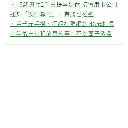
‧45歲男存2千萬提早退休 接信用卡公司
通知「淚回職場」：有錢也碰壁
‧用千元手機、拒絕社群網站 48歲社長
中年後重視和放棄的事：不為面子消費
這篇文章對你有幫助嗎?
實用
不實用
上一篇
海外旅遊生病怎麼辦／出
國入住飯店 先看浴室地
板
下一篇
55歲主持人「大量走