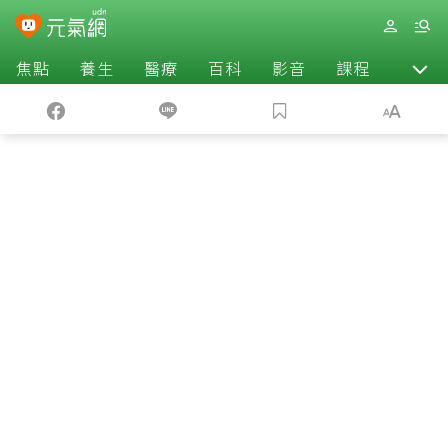
焦點
養生
醫療
百科
影音
課程
退休