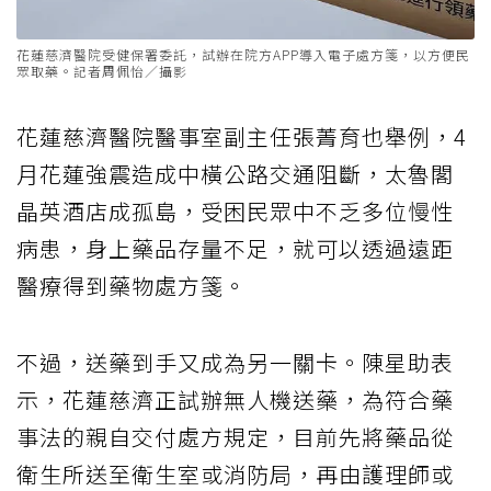
花蓮慈濟醫院受健保署委託，試辦在院方APP導入電子處方箋，以方便民
眾取藥。記者周佩怡／攝影
花蓮慈濟醫院醫事室副主任張菁育也舉例，4
月花蓮強震造成中橫公路交通阻斷，太魯閣
晶英酒店成孤島，受困民眾中不乏多位慢性
病患，身上藥品存量不足，就可以透過遠距
醫療得到藥物處方箋。
不過，送藥到手又成為另一關卡。陳星助表
示，花蓮慈濟正試辦無人機送藥，為符合藥
事法的親自交付處方規定，目前先將藥品從
衛生所送至衛生室或消防局，再由護理師或