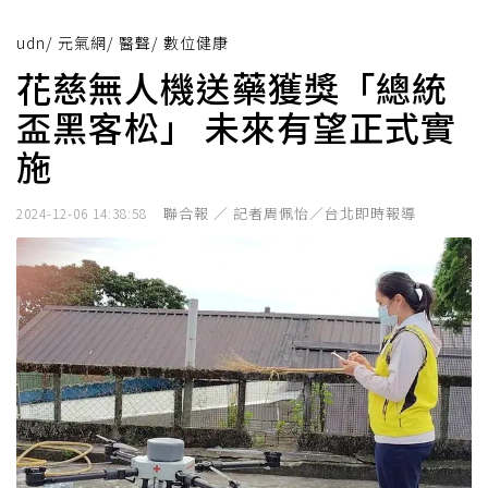
udn
/
元氣網
/
醫聲
/
數位健康
花慈無人機送藥獲獎「總統
盃黑客松」 未來有望正式實
施
聯合報 ／ 記者周佩怡／台北即時報導
2024-12-06 14:38:58