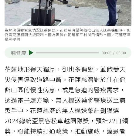
為解決偏鄉緊急情況送藥問題，花蓮慈濟醫院擬推出無人送藥機服務，但
仍需克服相關法規限制。圖為團隊在花蓮和平村試飛情形。圖／花蓮慈濟
醫院提供
聽健康
00:00
/
00:00
花蓮地形得天獨厚，卻也多偏鄉，並飽受天
災侵害導致道路中斷。花蓮慈濟對於住在偏
僻山區的慢性病患，或是急迫的醫療需求，
透過電子處方箋、無人機送藥將醫療送至病
患手中。花蓮慈濟的無人機送藥計劃獲選
2024總統盃黑客松卓越團隊獎，預計22日領
獎，盼能持續打通政策，推動施政，讓患者