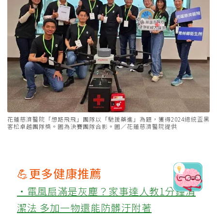
花蓮慈濟醫院「想路飛飛」團隊以「馳援藥進」為題，獲得2024總統盃黑
客松卓越團隊獎。圖為決賽團隊合影。圖／花蓮慈濟醫院提供
💪更多健康推薦
‧電風扇滿是灰塵？家事達人教1分鐘清
潔法 多加一物還能防髒汙附著