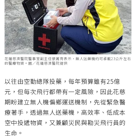
花蓮慈濟醫院醫事室副主任張菁育表示，無人送藥機約可承載23公斤左右
的醫療物資。圖／花蓮慈濟醫院提供
以往由空勤總隊投藥，每年預算雖有25億
元，但每次飛行都帶有一定風險，因此花慈
期盼建立無人機偏鄉運送機制，先從緊急醫
療著手，透過無人送藥機，高效率、低成本
空中投遞物資，又兼顧災民與勘災飛行員的
生命。