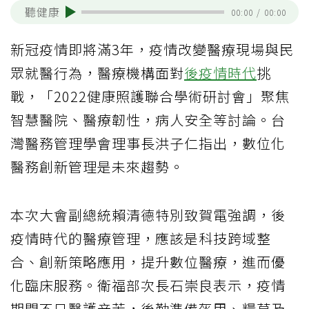
聽健康
00:00
/
00:00
新冠疫情即將滿3年，疫情改變醫療現場與民
眾就醫行為，醫療機構面對
後疫情時代
挑
戰，「2022健康照護聯合學術研討會」聚焦
智慧醫院、醫療韌性，病人安全等討論。台
灣醫務管理學會理事長洪子仁指出，數位化
醫務創新管理是未來趨勢。
本次大會副總統賴清德特別致賀電強調，後
疫情時代的醫療管理，應該是科技跨域整
合、創新策略應用，提升數位醫療，進而優
化臨床服務。衛福部次長石崇良表示，疫情
期間不只醫護辛苦，後勤準備盔甲、糧草及