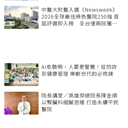
中醫大附醫入選《Newsweek》
2026全球最佳綠色醫院250強 首
屆評選即入榜 全台僅兩院獲
選 四葉績效指標居台灣最佳
AI愈聰明，人要更警覺！從防詐
到健康管理 樂齡世代的必修課
院長講堂／高雄榮總院長陳金順
以腎臟科細膩思維 打造永續平民
醫院