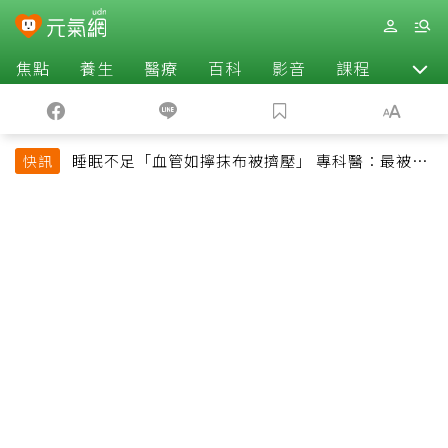
焦點
養生
醫療
百科
影音
課程
退休
睡眠不足「血管如擰抹布被擠壓」 專科醫：最被忽
快訊
略的抗老方法