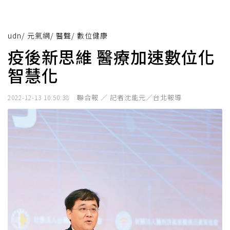
udn
/
元氣網
/
醫聲
/
數位健康
疫後新思維 醫療加速數位化
智慧化
聯合報 ／ 記者沈能元／台北報導
2022-12-13 10:50:38