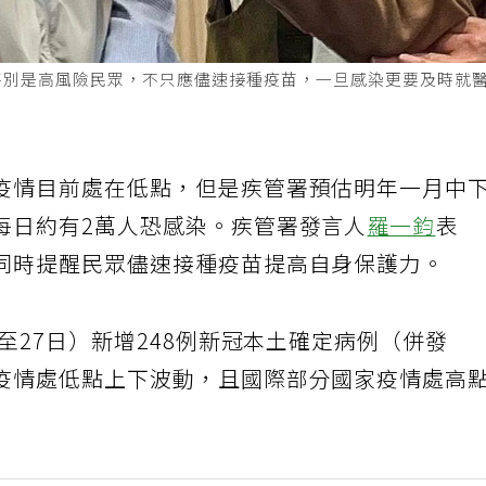
特別是高風險民眾，不只應儘速接種疫苗，一旦感染更要及時就
疫情目前處在低點，但是疾管署預估明年一月中
每日約有2萬人恐感染。疾管署發言人
羅一鈞
表
同時提醒民眾儘速接種疫苗提高自身保護力。
1至27日）新增248例新冠本土確定病例（併發
疫情處低點上下波動，且國際部分國家疫情處高