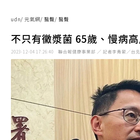
udn
/
元氣網
/
醫聲
/
醫聲
不只有黴漿菌 65歲、慢病
2023-12-04 17:26:40
聯合報健康事業部 ／ 記者李青縈／台