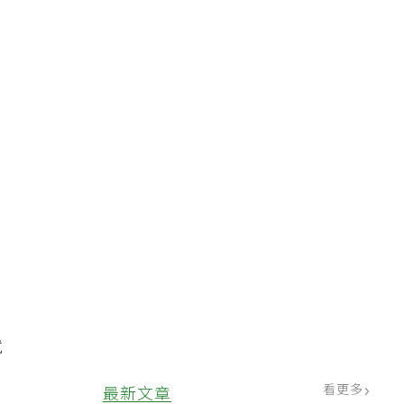
，
疫
。
就
看更多
最新文章