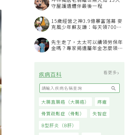
坪林獨居老翁離世無人知 13犬
守屋護遺體伴最後一程
15歲經營之神3.9億暴富落幕 麥
克風少年蘇友謙：每天領700元
過日子
先生走了，太太可以續領勞保年
金嗎？專家揭遺屬年金怎麼領，
看順位還要看資格
看更多
疾病百科
大腸直腸癌（大腸癌）
痔瘡
骨質疏鬆症（骨鬆）
失智症
B型肝炎（B肝）