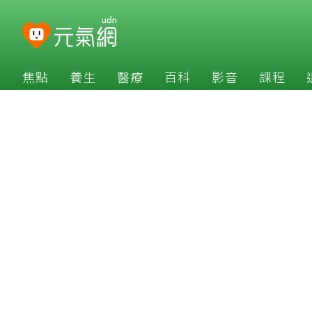
焦點
養生
醫療
百科
影音
課程