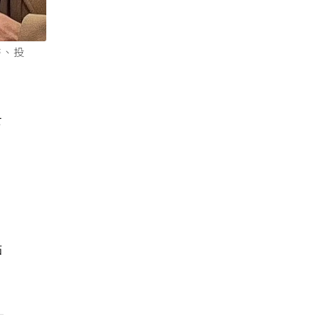
醫、投
下
點