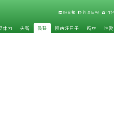
聯合報
經濟日報
河
退休力
失智
醫聲
慢病好日子
癌症
性愛