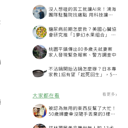
沒人想碰的苦工就讓AI來！鴻海
團隊駐醫院找痛點 用科技讓醫
療更有溫度
依
糖尿病前期怎麼救？美國心臟協
會研究推「1夢幻水果組合」 酪
梨加它改善血管功能
桃園平鎮傳出80多歲夫弒妻案
家人發現緊急報案、警方調查中
情
不沾鍋開始沾鍋怎麼辦？日本專
家教1招有望「起死回生」，5情
況該換新
看更多
大家都在看
類
被認為無用的東西反幫了大忙！
、
50歲婦慶幸沒隨手丟棄的3樣物
品