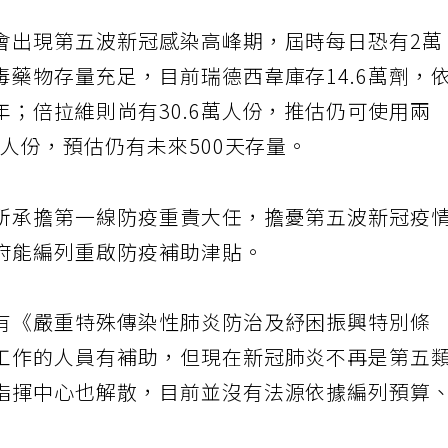
會出現第五波新冠感染高峰期，屆時每日恐有2萬
藥物存量充足，目前瑞德西韋庫存14.6萬劑，
；倍拉維則尚有30.6萬人份，推估仍可使用兩
萬人份，預估仍有未來500天存量。
所承擔第一線防疫重責大任，擔憂第五波新冠疫
府能編列重啟防疫補助津貼。
有《嚴重特殊傳染性肺炎防治及紓困振興特別條
工作的人員有補助，但現在新冠肺炎不再是第五
指揮中心也解散，目前並沒有法源依據編列預算