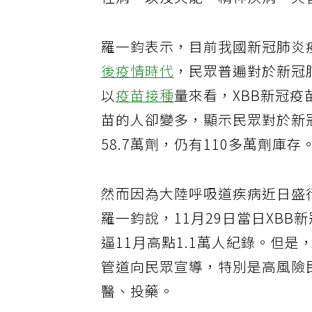
性病，以及失能、精神疾病、失
羅一鈞表示，目前我國新冠肺炎
後疫情時代
，民眾普遍對於新冠
以
疫苗接種
量來看，XBB新冠
苗的人卻變多，顯示民眾對於新
58.7萬劑，仍有110多萬劑庫存
然而因為大陸呼吸道疾病近日盛
羅一鈞說，11月29日當日XBB
逼11月高點1.1萬人紀錄。但
管道向民眾宣導，特別是高風險
醫、投藥。