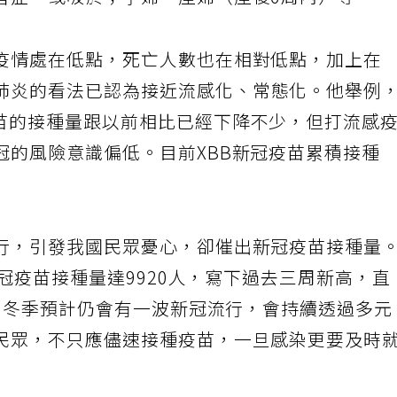
智症，或吸菸；孕婦、產婦（產後6周內）等。
疫情處在低點，死亡人數也在相對低點，加上在
肺炎的看法已認為接近流感化、常態化。他舉例
疫苗的接種量跟以前相比已經下降不少，但打流感
冠的風險意識偏低。目前XBB新冠疫苗累積接種
。
行，引發我國民眾憂心，卻催出新冠疫苗接種量
新冠疫苗接種量達9920人，寫下過去三周新高，直
是，冬季預計仍會有一波新冠流行，會持續透過多元
民眾，不只應儘速接種疫苗，一旦感染更要及時