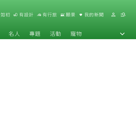
好如初
有設計
有行旅
願景
我的新聞
名人
專題
活動
寵物