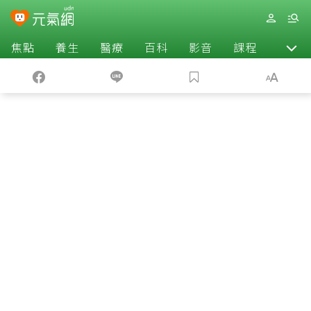
焦點
養生
醫療
百科
影音
課程
退休