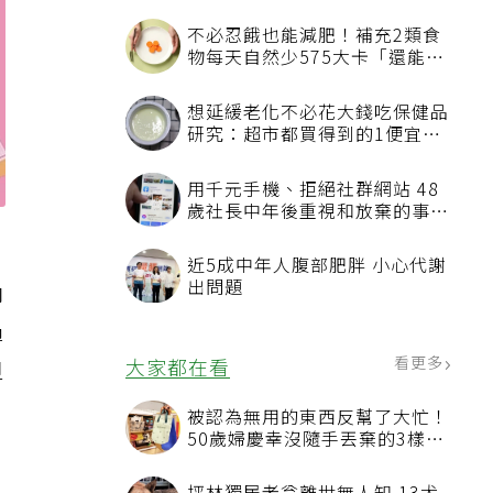
不必忍餓也能減肥！補充2類食
物每天自然少575大卡「還能吃
飽飽的」
想延緩老化不必花大錢吃保健品
研究：超市都買得到的1便宜食
品就可以
用千元手機、拒絕社群網站 48
歲社長中年後重視和放棄的事：
不為面子消費
近5成中年人腹部肥胖 小心代謝
出問題
納
過
看更多
大家都在看
但
被認為無用的東西反幫了大忙！
50歲婦慶幸沒隨手丟棄的3樣物
品