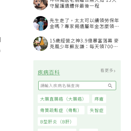
坪林獨居老翁離世無人知 13犬
守屋護遺體伴最後一程
先生走了，太太可以續領勞保年
金嗎？專家揭遺屬年金怎麼領，
看順位還要看資格
個
15歲經營之神3.9億暴富落幕 麥
克風少年蘇友謙：每天領700元
名
過日子
看更多
疾病百科
，
大腸直腸癌（大腸癌）
痔瘡
骨質疏鬆症（骨鬆）
失智症
B型肝炎（B肝）