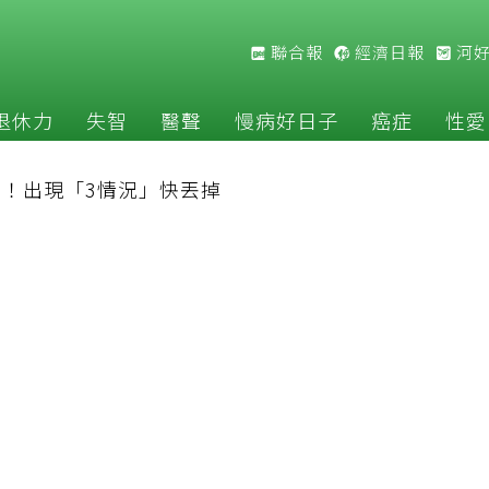
聯合報
經濟日報
河
退休力
失智
醫聲
慢病好日子
癌症
性愛
！出現「3情況」快丟掉