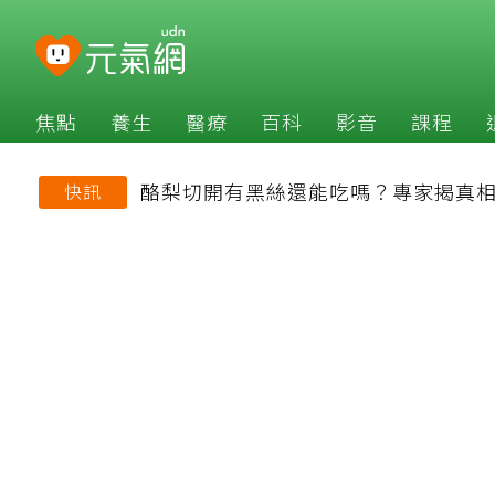
焦點
養生
醫療
百科
影音
課程
酪梨切開有黑絲還能吃嗎？專家揭真相
快訊