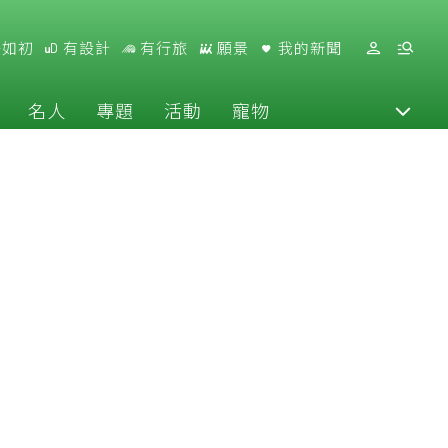
好如初
有設計
有行旅
願景
我的新聞
名人
專題
活動
寵物