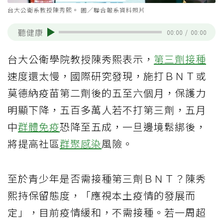
台大公衛系教授陳秀熙。 圖／聯合報系資料照片
聽健康
00:00
/
00:00
台大公衛學院教授陳秀熙表示，
第三劑接種
速度還太慢，國際研究發現，施打ＢＮＴ或
莫德納疫苗第二劑後的五至六個月，保護力
明顯下降，五百多萬人若不打第三劑，五月
中
群體免疫
恐降至五成，一旦邊境鬆綁後，
將提高社區
群聚感染
風險。
至於青少年是否需接種第三劑ＢＮＴ？陳秀
熙持保留態度，「應視本土疫情的發展而
定」，目前疫情緩和，不需接種。若一周超