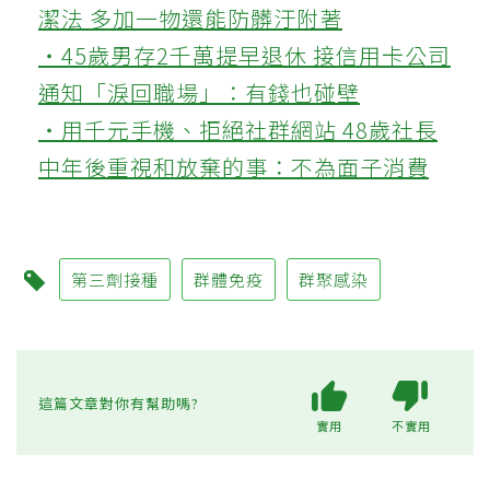
潔法 多加一物還能防髒汙附著
‧45歲男存2千萬提早退休 接信用卡公司
通知「淚回職場」：有錢也碰壁
‧用千元手機、拒絕社群網站 48歲社長
中年後重視和放棄的事：不為面子消費
第三劑接種
群體免疫
群聚感染
這篇文章對你有幫助嗎?
實用
不實用