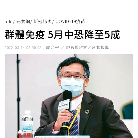
udn
/
元氣網
/
新冠肺炎
/
COVID-19疫苗
群體免疫 5月中恐降至5成
聯合報 ／ 記者楊雅棠／台北報導
2022-03-14 03:50:05