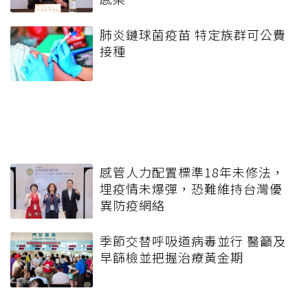
肺炎鏈球菌疫苗 特定族群可公費
接種
感管人力配置標準18年未修法，
埋疫情未爆彈，恐難維持台灣優
異防疫網絡
季節交替呼吸道病毒並行 醫籲及
早篩檢並把握治療黃金期