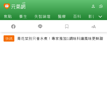
焦點
養生
失智論壇
醫療
百科
影音
青花菜別只會水煮！專家推加1調味料讓風味更鮮甜
快訊