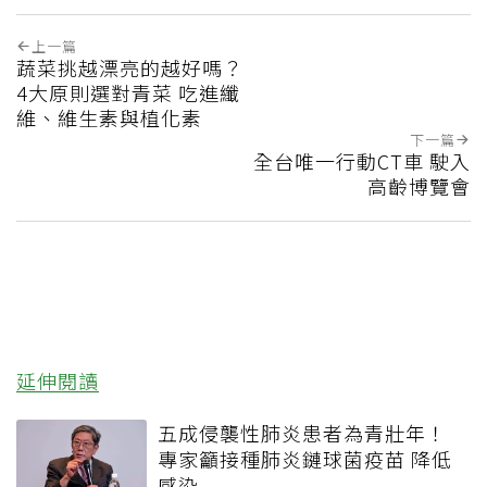
上一篇
蔬菜挑越漂亮的越好嗎？
4大原則選對青菜 吃進纖
維、維生素與植化素
下一篇
全台唯一行動CT車 駛入
高齡博覽會
延伸閱讀
五成侵襲性肺炎患者為青壯年！
專家籲接種肺炎鏈球菌疫苗 降低
感染