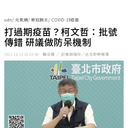
udn
/
元氣網
/
新冠肺炎
/
COVID-19疫苗
打過期疫苗？柯文哲：批號
傳錯 研議做防呆機制
聯合報 ／ 記者胡瑞玲／台北即時報導
2021-10-13 16:20:08