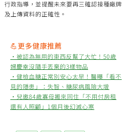
行政指導，並提醒未來要再三確認接種廠牌
及上傳資料的正確性。
💪更多健康推薦
‧被認為無用的東西反幫了大忙！50歲
婦慶幸沒隨手丟棄的3樣物品
‧健檢血糖正常別安心太早！醫曝「看不
見的隱患」：失智、糖尿病風險大增
‧兒邀84歲寡母搬來同住「不用付房租
還有人照顧」1個月後幻滅心寒