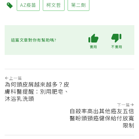
AZ疫苗
柯文哲
第二劑
這篇文章對你有幫助嗎?
實用
不實用
上一篇
為何頭皮屑越來越多？皮
膚科醫提醒：別用肥皂、
沐浴乳洗頭
下一篇
自殺率高出其他癌友五倍
醫盼頭頸癌健保給付放寬
限制