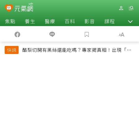
焦點
養生
醫療
百科
影音
課程
退休
酪梨切開有黑絲還能吃嗎？專家揭真相！出現「3情
快訊
況」快丟掉