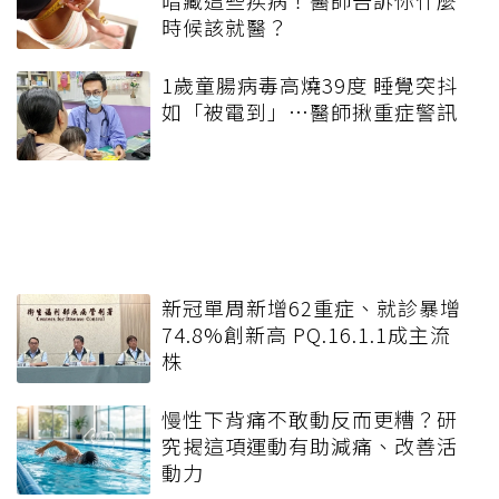
暗藏這些疾病！醫師告訴你什麼
時候該就醫？
1歲童腸病毒高燒39度 睡覺突抖
如「被電到」…醫師揪重症警訊
新冠單周新增62重症、就診暴增
74.8%創新高 PQ.16.1.1成主流
株
慢性下背痛不敢動反而更糟？研
究揭這項運動有助減痛、改善活
動力