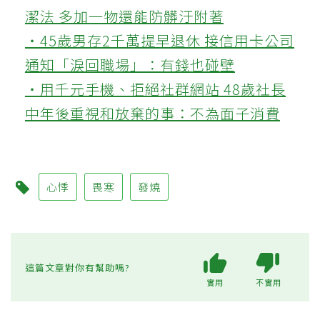
潔法 多加一物還能防髒汙附著
‧45歲男存2千萬提早退休 接信用卡公司
通知「淚回職場」：有錢也碰壁
‧用千元手機、拒絕社群網站 48歲社長
中年後重視和放棄的事：不為面子消費
心悸
畏寒
發燒
這篇文章對你有幫助嗎?
實用
不實用