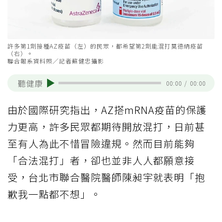
許多第1劑接種AZ疫苗（左）的民眾，都希望第2劑能混打莫德納疫苗
（右）。
聯合報系資料照／記者蘇健忠攝影
聽健康
00:00
/
00:00
由於國際研究指出，AZ搭mRNA疫苗的保護
力更高，許多民眾都期待開放混打，日前甚
至有人為此不惜冒險違規。然而目前能夠
「合法混打」者，卻也並非人人都願意接
受，台北市聯合醫院醫師陳昶宇就表明「抱
歉我一點都不想」。