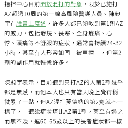
指揮中心目前
開放混打的對象
，限於已施打
AZ超過10周的第一線高風險醫護人員。陳昶
宇在
臉書上寫道
，許多人都已領教到第1劑AZ
的威力，包括發燒、畏寒、全身痠痛、心
悸、頭痛等不舒服的症狀，通常會持續24-32
小時，甚至有人形容如同「被車撞」，但第2
劑的副作用就輕微許多。
陳昶宇表示，目前聽到只打AZ的人第2劑幾乎
都是無感，而他本人也只有當天晚上覺得稍
微累了一點，但AZ混打莫德納的第2劑就不一
樣了，「聽說症狀堪比AZ第1劑，甚至有過之
而無不及，連60-65歲以上的長者症狀都一樣