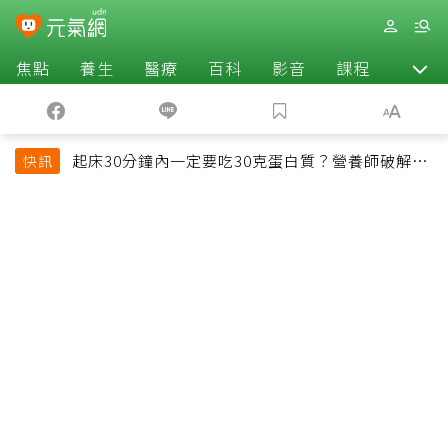
焦點
養生
醫療
百科
影音
課程
退休
起床30分鐘內一定要吃30克蛋白質？營養師破解
快訊
「30/30/30法則」：真正關鍵不是時間