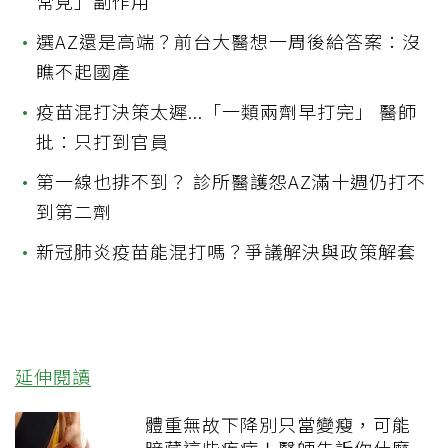
常見」副作用
•
選AZ還是高端？前台大醫想一周後給答案：沒
瞧不起國產
•
疫苗混打決策太遲...「一類兩劑早打完」 醫師
批：只打到官員
•
第一線也排不到？ 診所醫護怨AZ滿十週仍打不
到第二劑
•
新冠肺炎疫苗能混打嗎？爭議解決與政策解套
延伸閱讀
體重無故下降別只當變瘦，可能