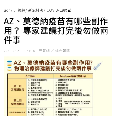
udn
/
元氣網
/
新冠肺炎
/
COVID-19疫苗
AZ、莫德納疫苗有哪些副作
用？ 專家建議打完後勿做兩
件事
元氣網 ／ 綜合報導
2021-07-21 18:31:16