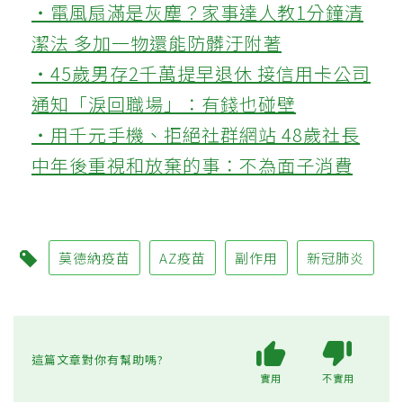
‧電風扇滿是灰塵？家事達人教1分鐘清
潔法 多加一物還能防髒汙附著
‧45歲男存2千萬提早退休 接信用卡公司
通知「淚回職場」：有錢也碰壁
‧用千元手機、拒絕社群網站 48歲社長
中年後重視和放棄的事：不為面子消費
莫德納疫苗
AZ疫苗
副作用
新冠肺炎
這篇文章對你有幫助嗎?
實用
不實用