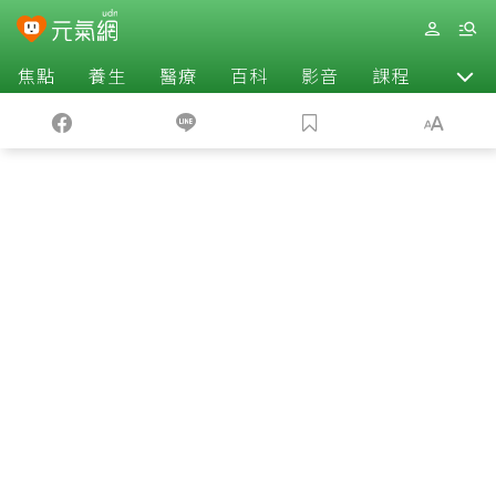
焦點
養生
醫療
百科
影音
課程
退休