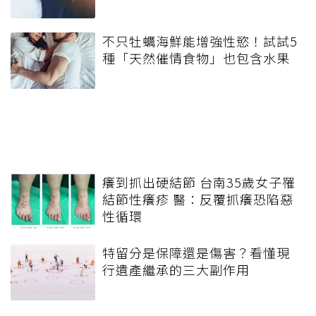
不只牡蠣海鮮能增強性慾！試試5
種「天然催情食物」也包含水果
癢到抓出硬結節 台南35歲女子罹
結節性癢疹 醫：反覆抓癢恐陷惡
性循環
特留分是保障還是傷害？看懂現
行遺產繼承的三大副作用