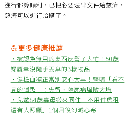
進行都算順利，已把必要法律文件給慈濟，
慈濟可以進行洽購了。
💪更多健康推薦
‧被認為無用的東西反幫了大忙！50歲
婦慶幸沒隨手丟棄的3樣物品
‧健檢血糖正常別安心太早！醫曝「看不
見的隱患」：失智、糖尿病風險大增
‧兒邀84歲寡母搬來同住「不用付房租
還有人照顧」1個月後幻滅心寒