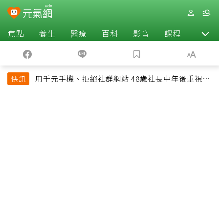
焦點
養生
醫療
百科
影音
課程
退休
用千元手機、拒絕社群網站 48歲社長中年後重視和
快訊
放棄的事：不為面子消費