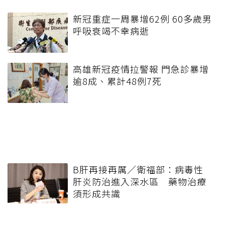
新冠重症一周暴增62例 60多歲男
呼吸衰竭不幸病逝
高雄新冠疫情拉警報 門急診暴增
逾8成、累計48例7死
B肝再接再厲／衛福部：病毒性
肝炎防治進入深水區 藥物治療
須形成共識