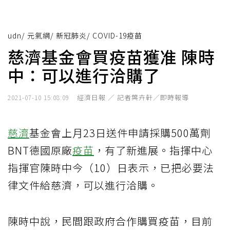
udn
/
元氣網
/
新冠肺炎
/
COVID-19疫苗
慈濟基金會買疫苗獲准 陳時
中：可以進行洽購了
經濟日報 ／ 記者葉卉軒／即時報導
2021-07-10 15:08:09
慈濟
基金會上月23日送件申請採購500萬劑
BNT德國原廠
疫苗
，有了新進展。指揮中心
指揮官陳時中今（10）日表示，已把必要法
律文件給慈濟，可以進行洽購。
陳時中說，民間跟政府合作購買疫苗，目前