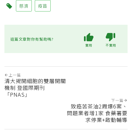
慈濟
疫苗
這篇文章對你有幫助嗎?
實用
不實用
上一篇
清大揭開細胞的雙層開關
機制 登國際期刊
「PNAS」
下一篇
致癌苦茶油2周爆6案、
問題業者增1家 食藥署要
求停業+啟動輔導