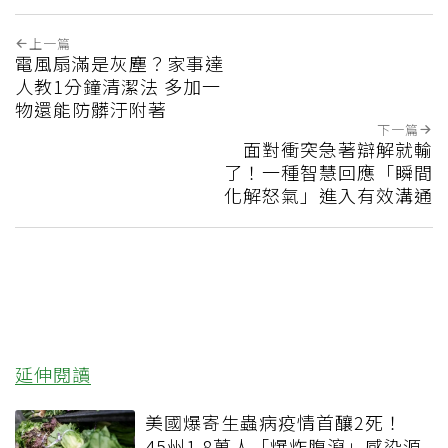
上一篇
電風扇滿是灰塵？家事達
人教1分鐘清潔法 多加一
物還能防髒汙附著
下一篇
面對衝突急著辯解就輸
了！一種智慧回應「瞬間
化解怒氣」進入有效溝通
延伸閱讀
美國爆寄生蟲病疫情首釀2死！
45州1.8萬人「爆炸腹瀉」感染源