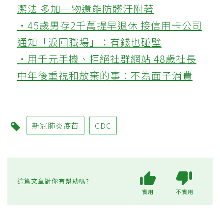
潔法 多加一物還能防髒汙附著
‧45歲男存2千萬提早退休 接信用卡公司
通知「淚回職場」：有錢也碰壁
‧用千元手機、拒絕社群網站 48歲社長
中年後重視和放棄的事：不為面子消費
新冠肺炎疫苗
CDC
這篇文章對你有幫助嗎?
實用
不實用