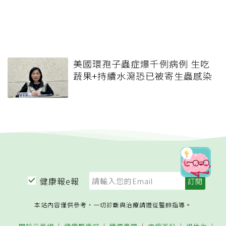
美國環孢子蟲症爆千例病例 生吃
蔬果+持續水瀉恐已被寄生蟲感染
健康報e報
本站內容僅供參考，一切診斷與治療請遵從醫師指導。