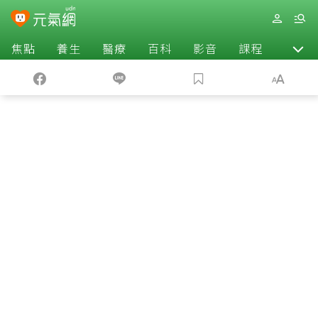
焦點
養生
醫療
百科
影音
課程
退休