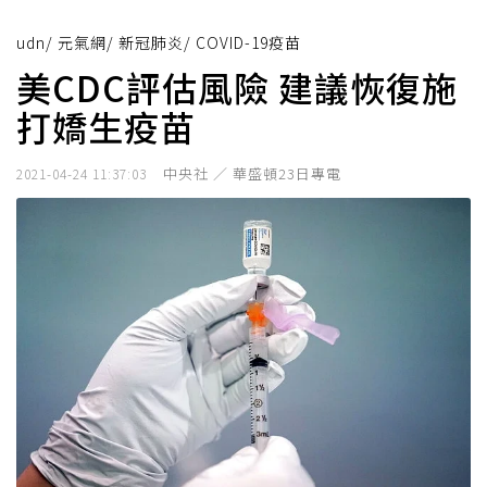
udn
/
元氣網
/
新冠肺炎
/
COVID-19疫苗
美CDC評估風險 建議恢復施
打嬌生疫苗
中央社 ／ 華盛頓23日專電
2021-04-24 11:37:03