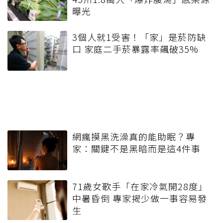
曝光
3個人就1受害！「家」是菸防缺
口 家庭二手菸暴露率飆破35%
網瘋摸黑洗澡真的能助眠？專
家：關鍵不是黑暗而是這4件事
71歲女歌手「在家冷氣開28度」
中暑昏倒 專家揭少做一事容易發
生