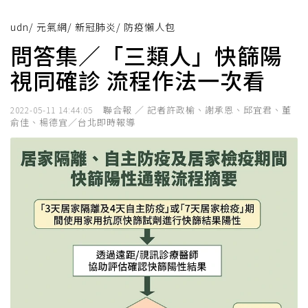
udn
/
元氣網
/
新冠肺炎
/
防疫懶人包
問答集／「三類人」快篩陽
視同確診 流程作法一次看
聯合報 ／ 記者許政榆、謝承恩、邱宜君、董
2022-05-11 14:44:05
俞佳、楊德宜／台北即時報導