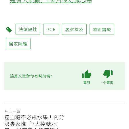
快篩陽性
PCR
居家檢疫
遠距醫療
居家隔離
這篇文章對你有幫助嗎?
實用
不實用
上一篇
控血糖不必戒水果！內分
泌專家推「7大控糖水