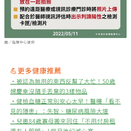
圖／指揮中心提供
💪更多健康推薦
‧被認為無用的東西反幫了大忙！50歲
婦慶幸沒隨手丟棄的3樣物品
‧健檢血糖正常別安心太早！醫曝「看不
見的隱患」：失智、糖尿病風險大增
‧兒邀84歲寡母搬來同住「不用付房租
還有人照顧」1個月後幻滅心寒