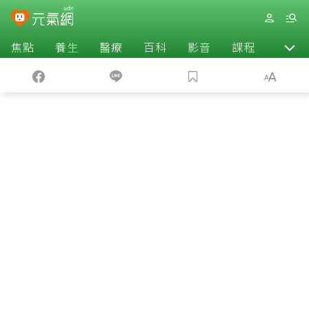
焦點
養生
醫療
百科
影音
課程
退休