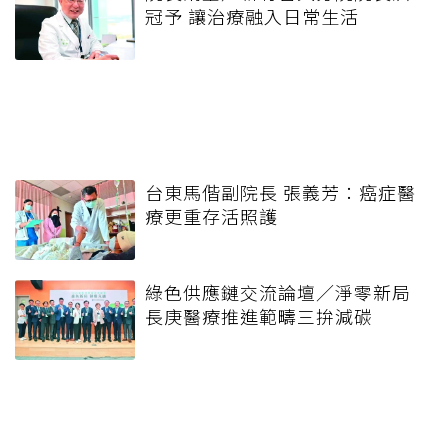
冠予 讓治療融入日常生活
台東馬偕副院長 張義芳：癌症醫
療更重存活照護
綠色供應鏈交流論壇／淨零新局
長庚醫療推進範疇三拚減碳