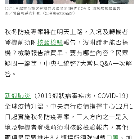
12月1日起來台旅客登機前必須出示3日內COVID-19核酸檢驗報告。
圖／聯合報系資料照（記者鄭超文攝影）
秋冬防疫專案將在明天上路，入境及轉機者
登機前須附
核酸檢驗
報告，沒附證明能否搭
機？檢驗報告誰買單、要有哪些內容？民眾
疑問一籮筐，中央社統整7大常見Q&A一次解
答。
新冠肺炎
（2019冠狀病毒疾病，COVID-19）
全球疫情升溫，中央流行疫情指揮中心12月1
日起實施秋冬防疫專案，三大方向之一是入
境及轉機者登機前須附核酸檢驗報告，其他
兩項是民眾進出8大類場所須強制戴
口罩
、加