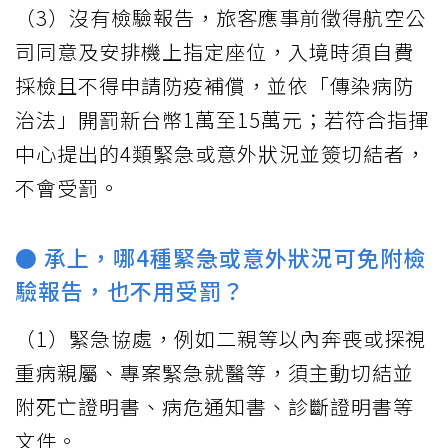
（3）沒有檢驗報告，旅客應事前徵得航空公
司同意及安排機上指定座位，入境時須自費
採檢且不得申請防疫補償，並依「傳染病防
治法」開罰新台幣1萬至15萬元；若符合指揮
中心提出的4類緊急或意外狀況並簽切結者，
不會受罰。
● 承上，哪4種緊急或意外狀況可免附檢
驗報告，也不用受罰？
（1）緊急協處，例如二親等以內奔喪或探視
重病親屬、專案緊急就醫等，須主動切結並
附死亡證明書、病危通知書、診斷證明書等
文件。