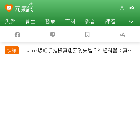
焦點
養生
醫療
百科
影音
課程
退休
TikTok爆紅手指操真能預防失智？神經科醫：真正
快訊
該做的是4件事