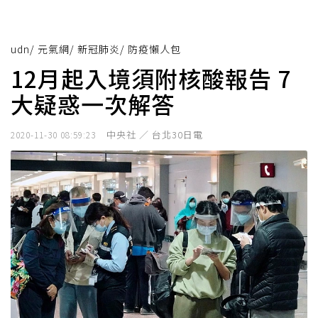
udn
/
元氣網
/
新冠肺炎
/
防疫懶人包
12月起入境須附核酸報告 7
大疑惑一次解答
中央社 ／ 台北30日電
2020-11-30 08:59:23