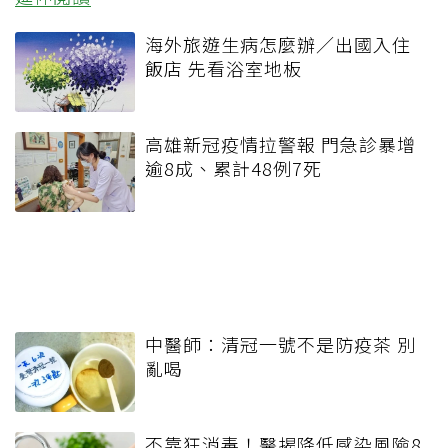
海外旅遊生病怎麼辦／出國入住
飯店 先看浴室地板
高雄新冠疫情拉警報 門急診暴增
逾8成、累計48例7死
中醫師：清冠一號不是防疫茶 別
亂喝
不靠狂消毒！醫揭降低感染風險8