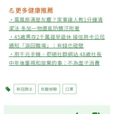
💪更多健康推薦
‧電風扇滿是灰塵？家事達人教1分鐘清
潔法 多加一物還能防髒汙附著
‧45歲男存2千萬提早退休 接信用卡公司
通知「淚回職場」：有錢也碰壁
‧用千元手機、拒絕社群網站 48歲社長
中年後重視和放棄的事：不為面子消費
新冠肺炎
核酸檢驗
口罩