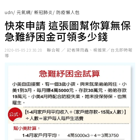
udn
/
元氣網
/
新冠肺炎
/
防疫懶人包
快來申請 這張圖幫你算無保
急難紓困金可領多少錢
聯合報 ／ 記者陳雨鑫、楊雅棠／台北即時報
2020-05-05 23:38:28
導