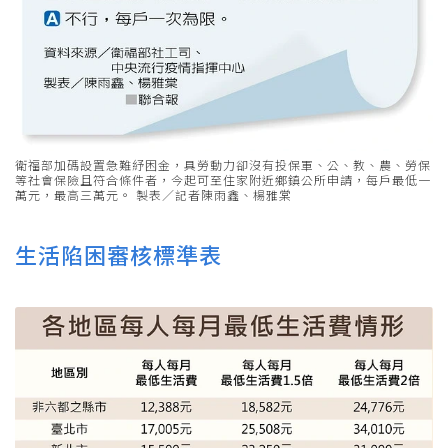
衛福部加碼設置急難紓困金，具勞動力卻沒有投保軍、公、教、農、勞保
等社會保險且符合條件者，今起可至住家附近鄉鎮公所申請，每戶最低一
萬元，最高三萬元。 製表／記者陳雨鑫、楊雅棠
生活陷困審核標準表