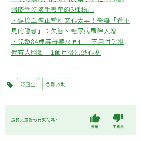
婦慶幸沒隨手丟棄的3樣物品
‧健檢血糖正常別安心太早！醫曝「看不
見的隱患」：失智、糖尿病風險大增
‧兒邀84歲寡母搬來同住「不用付房租
還有人照顧」1個月後幻滅心寒
紓困金
急難救助
這篇文章對你有幫助嗎?
實用
不實用