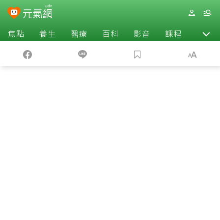
焦點
養生
醫療
百科
影音
課程
退休