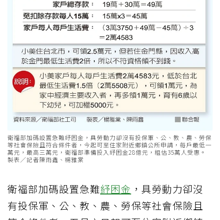
衛福部加碼設置急難紓困金，具勞動力卻沒有投保軍、公、教、農、勞保
等社會保險且符合條件者，今起可至住家附近鄉鎮公所申請，每戶最低一
萬元，最高三萬元，衛福部準備投入紓困金28億元，粗估35萬人受惠。
製表／記者陳雨鑫、楊雅棠
衛福部加碼設置急難
紓困金
，具勞動力卻沒
有投保軍、公、教、農、勞保等社會保險且