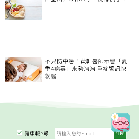
不只防中暑！黃軒醫師示警「夏
季4病毒」來勢洶洶 重症警訊快
就醫
健康報e報