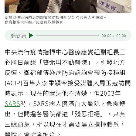
衛福部傳染病防治諮詢會預防接種組(ACIP)召集人李秉穎。
聯合報系資料照／記者許政榆攝影
聽健康
00:00
/
00:00
中央流行疫情指揮中心醫療應變組副組長王
必勝日前說「雙北叫不動醫院」，引發地方
反彈。衛福部傳染病防治諮詢會預防接種組
(ACIP)召集人李秉穎今接受媒體人周玉蔻訪問
時表示，現在的狀況他不清楚，但2003年
SARS
時，SARS病人擠滿台大醫院，急需轉
出，但問遍各醫院都遭「殘忍拒絕」，只有
三總願意，所以現在才需要建立指揮體系，
醫院才會完全配合。