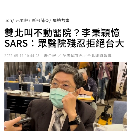
udn
/
元氣網
/
新冠肺炎
/
周邊故事
雙北叫不動醫院？李秉穎憶
SARS：眾醫院殘忍拒絕台大
聯合報 ／ 記者邱宜君／台北即時報導
2022-05-19 10:44:05