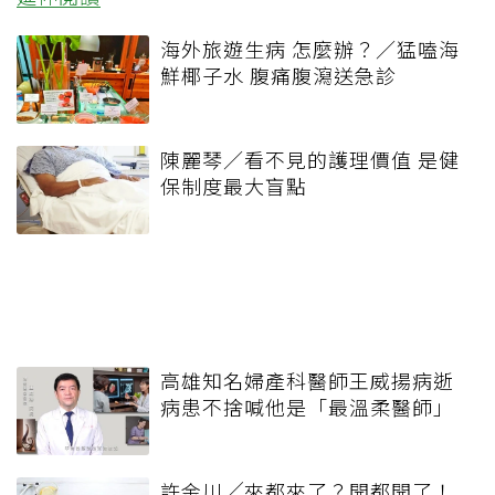
海外旅遊生病 怎麼辦？／猛嗑海
鮮椰子水 腹痛腹瀉送急診
陳麗琴／看不見的護理價值 是健
保制度最大盲點
高雄知名婦產科醫師王威揚病逝
病患不捨喊他是「最溫柔醫師」
許金川╱來都來了？開都開了！