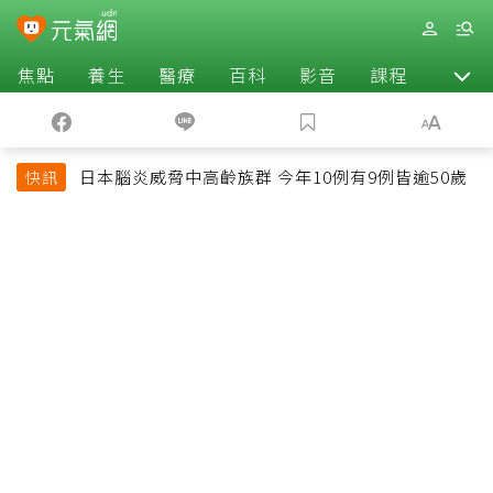
焦點
養生
醫療
百科
影音
課程
退休
日本腦炎威脅中高齡族群 今年10例有9例皆逾50歲
快訊