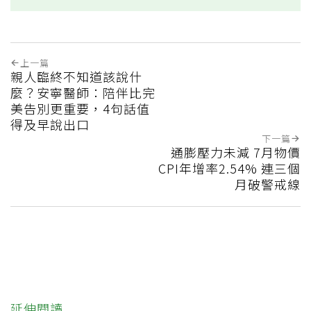
上一篇
親人臨終不知道該說什
麼？安寧醫師：陪伴比完
美告別更重要，4句話值
得及早說出口
下一篇
通膨壓力未減 7月物價
CPI年增率2.54% 連三個
月破警戒線
延伸閱讀