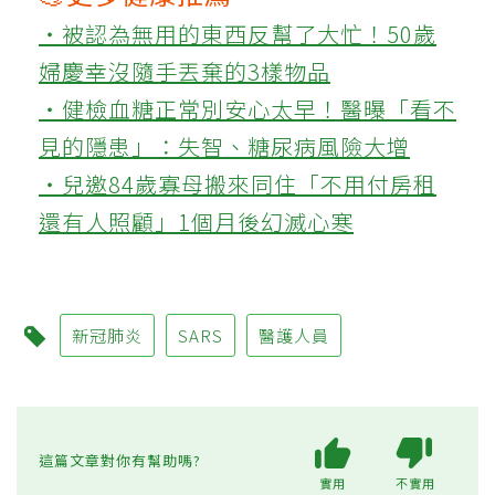
‧被認為無用的東西反幫了大忙！50歲
婦慶幸沒隨手丟棄的3樣物品
‧健檢血糖正常別安心太早！醫曝「看不
見的隱患」：失智、糖尿病風險大增
‧兒邀84歲寡母搬來同住「不用付房租
還有人照顧」1個月後幻滅心寒
新冠肺炎
SARS
醫護人員
這篇文章對你有幫助嗎?
實用
不實用