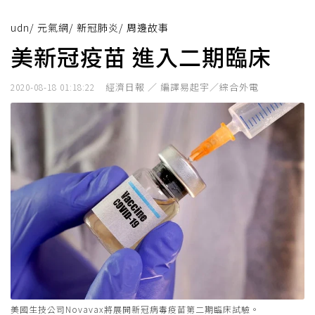
udn
/
元氣網
/
新冠肺炎
/
周邊故事
美新冠疫苗 進入二期臨床
經濟日報 ／ 編譯易起宇／綜合外電
2020-08-18 01:18:22
美國生技公司Novavax將展開新冠病毒疫苗第二期臨床試驗。