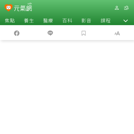
焦點
養生
醫療
百科
影音
課程
退休