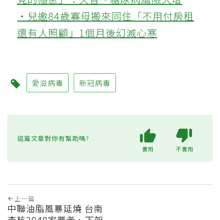
‧兒邀84歲寡母搬來同住「不用付房租
還有人照顧」1個月後幻滅心寒
愛滋病毒
新冠病毒
這篇文章對你有幫助嗎?
實用
不實用
上一篇
中聯油脂風暴延燒 台南
查核2048家業者、下架