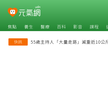
焦點
養生
醫療
百科
影音
課程
55歲主持人「大量走路」減重近10公
快訊