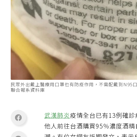
民眾外出戴上醫療用口罩也有防疫作用，不需配戴到N95
聯合報系資料庫
武漢肺炎
疫情全台已有13例確
他人前往台酒購買95％濃度酒