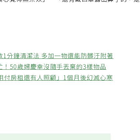
，真心覺得無奈欸」、「還有戴口罩露出鼻子的，
教1分鐘清潔法 多加一物還能防髒汙附著
忙！50歲婦慶幸沒隨手丟棄的3樣物品
不用付房租還有人照顧」1個月後幻滅心寒