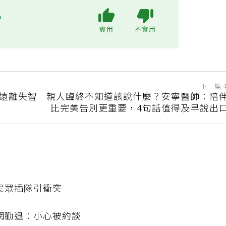
?
實用
不實用
下一篇
可遠離失智
親人臨終不知道該說什麼？安寧醫師：陪
比完美告別更重要，4句話值得及早說出
民眾插隊引衝突
網勸退：小心被約談