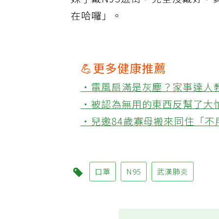
妹子戴N95逛街，完全沒戴好
在哈囉」。
💪更多健康推薦
‧電風扇滿是灰塵？家事達人
‧被認為無用的東西反幫了大
‧兒邀84歲寡母搬來同住「
口罩
N95
武漢肺炎