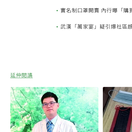
•
實名制口罩開賣 內行曝「購
•
武漢「萬家宴」疑引爆社區感
延伸閱讀