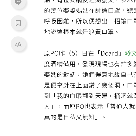
潮。有位女網友近期發文，表示
的幾位婆婆媽媽在討論口罩，聽
呼吸困難，所以便想出一招讓口
地說這根本就是浪費口罩。
原PO昨（5）日在「Dcard」
發
度酒精備用，發現現場也有許多
婆媽的對話，她們得意地說自己
是便拿針在上面鑽了幾個洞，口
到「我的白眼翻到天邊，捅洞就
人」，而原PO也表示「普通人就
真的是自私又無知」。