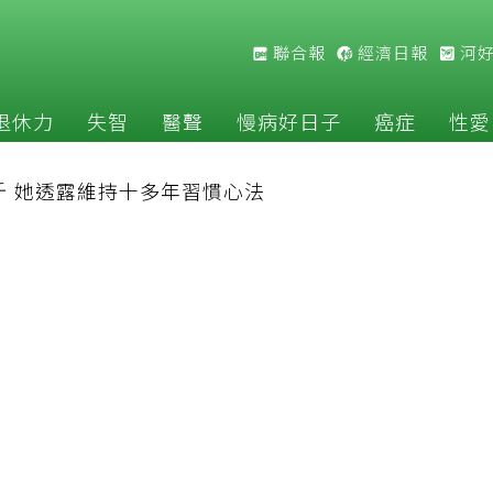
聯合報
經濟日報
河
退休力
失智
醫聲
慢病好日子
癌症
性愛
斤 她透露維持十多年習慣心法