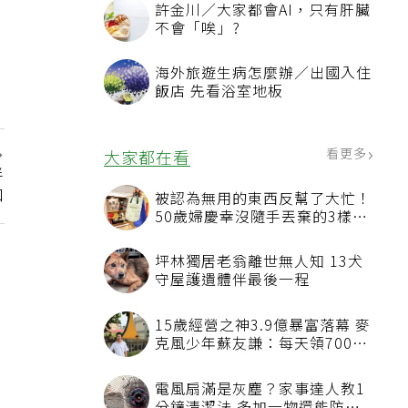
許金川／大家都會AI，只有肝臟
不會「唉」?
海外旅遊生病怎麼辦／出國入住
飯店 先看浴室地板
看更多
大家都在看
伴
口
被認為無用的東西反幫了大忙！
50歲婦慶幸沒隨手丟棄的3樣物
品
坪林獨居老翁離世無人知 13犬
守屋護遺體伴最後一程
15歲經營之神3.9億暴富落幕 麥
克風少年蘇友謙：每天領700元
過日子
電風扇滿是灰塵？家事達人教1