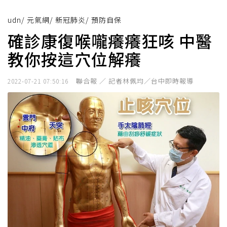
udn
/
元氣網
/
新冠肺炎
/
預防自保
確診康復喉嚨癢癢狂咳 中醫
教你按這穴位解癢
聯合報 ／ 記者林佩均／台中即時報導
2022-07-21 07:50:16