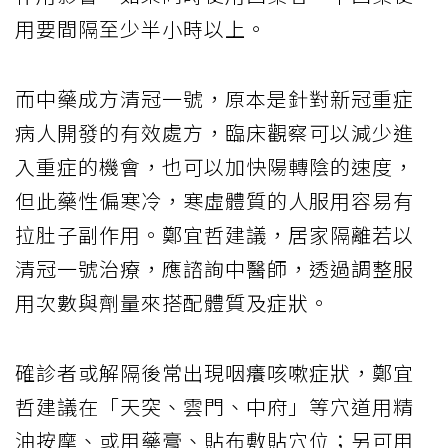
用要間隔至少半小時以上。
而中藥成方清冠一號，原本是針對新冠重症
病人開發的有效處方，臨床觀察可以減少進
入重症的機會，也可以加快陽轉陰的速度，
但此藥性偏寒冷，寒虛體質的人服用容易有
拉肚子副作用。鄭宜哲建議，居家隔離若以
清冠一號治療，應諮詢中醫師，透過調整服
用次數與劑量來搭配體質及症狀。
確診者或解隔後常出現咽癢咳嗽症狀，鄭宜
哲建議在「天突、雲門、中府」等穴道用精
油按摩、或用藥膏、貼布敷貼穴位；另可用