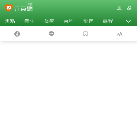
焦點
養生
醫療
百科
影音
課程
退休