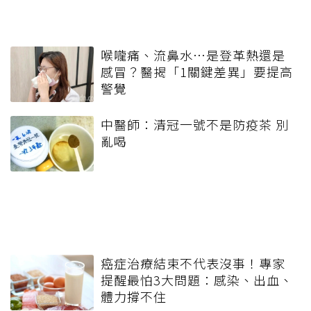
喉嚨痛、流鼻水⋯是登革熱還是
感冒？醫揭「1關鍵差異」要提高
警覺
中醫師：清冠一號不是防疫茶 別
亂喝
癌症治療結束不代表沒事！專家
提醒最怕3大問題：感染、出血、
體力撐不住