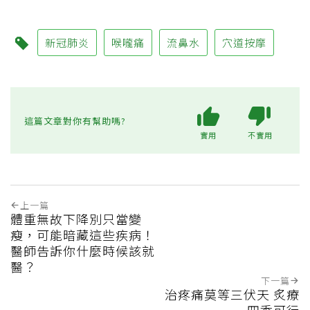
新冠肺炎
喉嚨痛
流鼻水
穴道按摩
這篇文章對你有幫助嗎?
實用
不實用
上一篇
體重無故下降別只當變
瘦，可能暗藏這些疾病！
醫師告訴你什麼時候該就
醫？
下一篇
治疼痛莫等三伏天 炙療