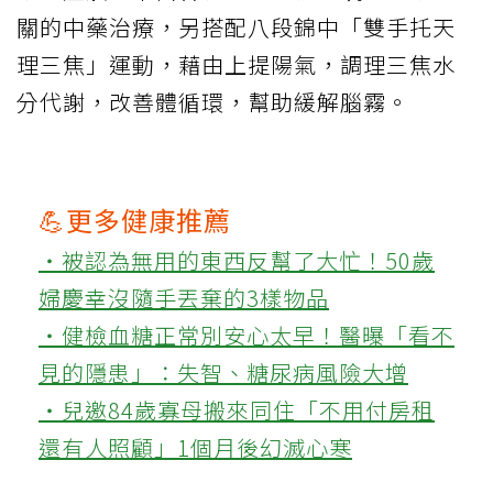
關的中藥治療，另搭配八段錦中「雙手托天
理三焦」運動，藉由上提陽氣，調理三焦水
分代謝，改善體循環，幫助緩解腦霧。
💪更多健康推薦
‧被認為無用的東西反幫了大忙！50歲
婦慶幸沒隨手丟棄的3樣物品
‧健檢血糖正常別安心太早！醫曝「看不
見的隱患」：失智、糖尿病風險大增
‧兒邀84歲寡母搬來同住「不用付房租
還有人照顧」1個月後幻滅心寒