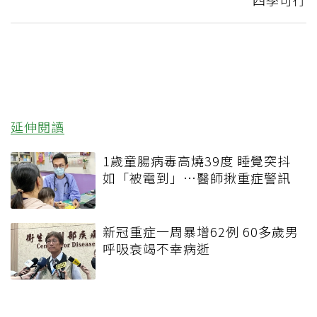
四季可行
延伸閱讀
1歲童腸病毒高燒39度 睡覺突抖
如「被電到」…醫師揪重症警訊
新冠重症一周暴增62例 60多歲男
呼吸衰竭不幸病逝