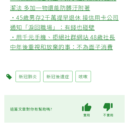
潔法 多加一物還能防髒汙附著
‧45歲男存2千萬提早退休 接信用卡公司
通知「淚回職場」：有錢也碰壁
‧用千元手機、拒絕社群網站 48歲社長
中年後重視和放棄的事：不為面子消費
新冠肺炎
新冠後遺症
咳嗽
這篇文章對你有幫助嗎?
實用
不實用