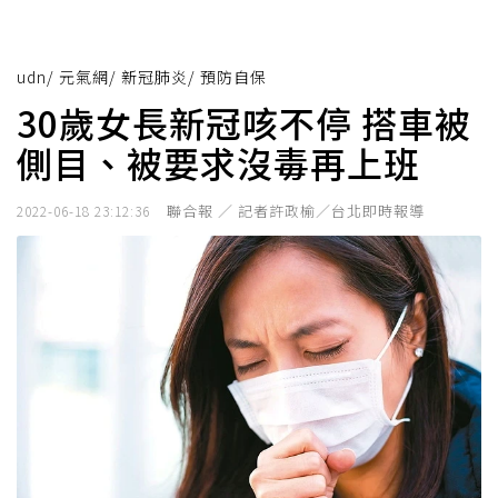
udn
/
元氣網
/
新冠肺炎
/
預防自保
30歲女長新冠咳不停 搭車被
側目、被要求沒毒再上班
聯合報 ／ 記者許政榆／台北即時報導
2022-06-18 23:12:36