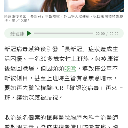
染疫康復者因「長新冠」不斷咳嗽，外出搭大眾運輸、返回職場頻頻遭歧
視。圖／123RF
聽健康
00:00
/
00:00
新冠病毒感染後引發「長新冠」症狀造成生
活困擾。一名30多歲女性上班族，染疫康復
後返回職場，但因頻頻
咳嗽
，導致搭公車不
斷被側目，甚至上班時主管有意無意暗示，
要她再去醫院檢驗PCR「確認沒病毒」再來上
班，讓她深感被歧視。
收治該名個案的振興醫院胸腔內科主治醫師
曾敬閔表示，染疫康復者常見咳嗽有痰、胸