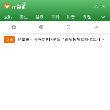
焦點
養生
醫療
百科
影音
課程
退休
能量棒、提神飲愈吃愈累？醫師揭越補越慘真相：
快訊
恐欠下疲勞債