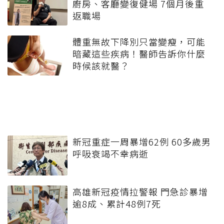
廚房、客廳變復健場 7個月後重
返職場
體重無故下降別只當變瘦，可能
暗藏這些疾病！醫師告訴你什麼
時候該就醫？
新冠重症一周暴增62例 60多歲男
呼吸衰竭不幸病逝
高雄新冠疫情拉警報 門急診暴增
逾8成、累計48例7死