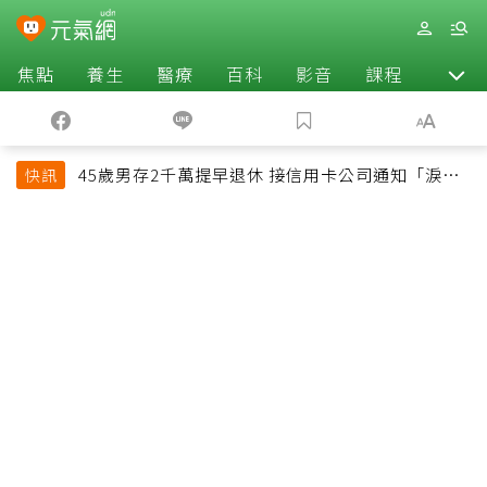
焦點
養生
醫療
百科
影音
課程
退休
45歲男存2千萬提早退休 接信用卡公司通知「淚回
快訊
職場」：有錢也碰壁