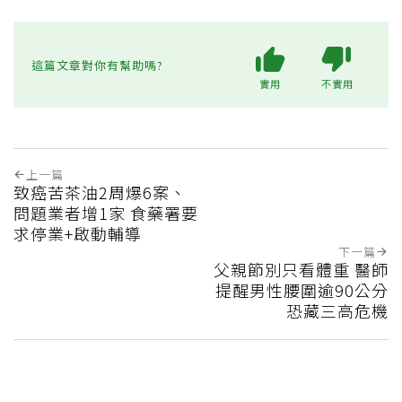
這篇文章對你有幫助嗎?
實用
不實用
上一篇
致癌苦茶油2周爆6案、
問題業者增1家 食藥署要
求停業+啟動輔導
下一篇
父親節別只看體重 醫師
提醒男性腰圍逾90公分
恐藏三高危機