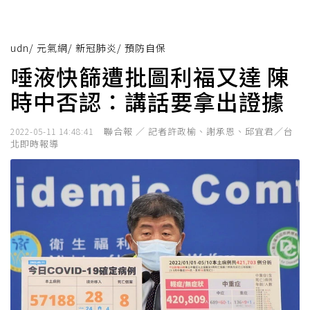
udn
/
元氣網
/
新冠肺炎
/
預防自保
唾液快篩遭批圖利福又達 陳
時中否認：講話要拿出證據
聯合報 ／ 記者許政榆、謝承恩、邱宜君／台
2022-05-11 14:48:41
北即時報導