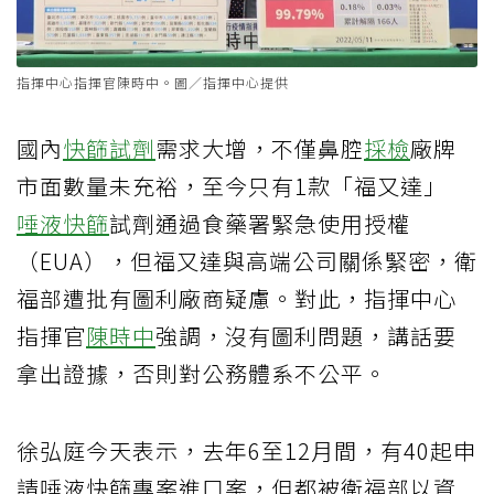
指揮中心指揮官陳時中。圖／指揮中心提供
國內
快篩試劑
需求大增，不僅鼻腔
採檢
廠牌
市面數量未充裕，至今只有1款「福又達」
唾液快篩
試劑通過食藥署緊急使用授權
（EUA），但福又達與高端公司關係緊密，衛
福部遭批有圖利廠商疑慮。對此，指揮中心
指揮官
陳時中
強調，沒有圖利問題，講話要
拿出證據，否則對公務體系不公平。
徐弘庭今天表示，去年6至12月間，有40起申
請唾液快篩專案進口案，但都被衛福部以資