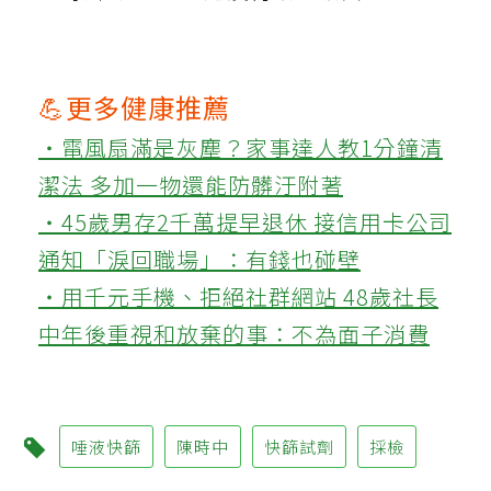
💪更多健康推薦
‧電風扇滿是灰塵？家事達人教1分鐘清
潔法 多加一物還能防髒汙附著
‧45歲男存2千萬提早退休 接信用卡公司
通知「淚回職場」：有錢也碰壁
‧用千元手機、拒絕社群網站 48歲社長
中年後重視和放棄的事：不為面子消費
唾液快篩
陳時中
快篩試劑
採檢