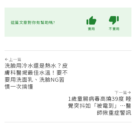
這篇文章對你有幫助嗎?
實用
不實用
上一篇
洗臉用冷水還是熱水？皮
膚科醫揭最佳水溫！要不
要用洗面乳、洗臉NG習
慣一次搞懂
下一篇
1歲童腸病毒高燒39度 睡
覺突抖如「被電到」…醫
師揪重症警訊