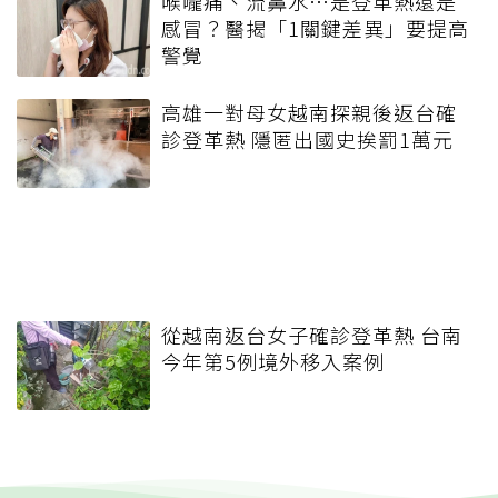
喉嚨痛、流鼻水⋯是登革熱還是
感冒？醫揭「1關鍵差異」要提高
警覺
高雄一對母女越南探親後返台確
診登革熱 隱匿出國史挨罰1萬元
從越南返台女子確診登革熱 台南
今年第5例境外移入案例