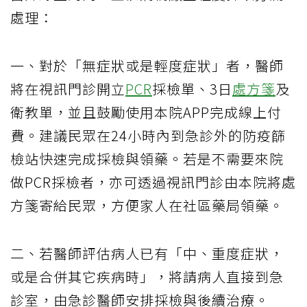
處理：
一、對於「無症狀或是輕度症狀」者，醫師
將在視訊門診開立
PCR
採檢單、3日
處方箋
及
衛教單，並且鼓勵使用本院APP完成線上付
費。建議民眾在24小時內到急診外的防疫篩
檢站快速完成採檢與領藥。若是不需要來院
做PCR採檢者，亦可透過視訊門診由本院將處
方箋寄給民眾，方便家人在社區藥局領藥。
二、若醫師評估病人已有「中、重度症狀，
或是合併其它疾病時」，將請病人直接到急
診室，由急診醫師安排採檢與後續治療。