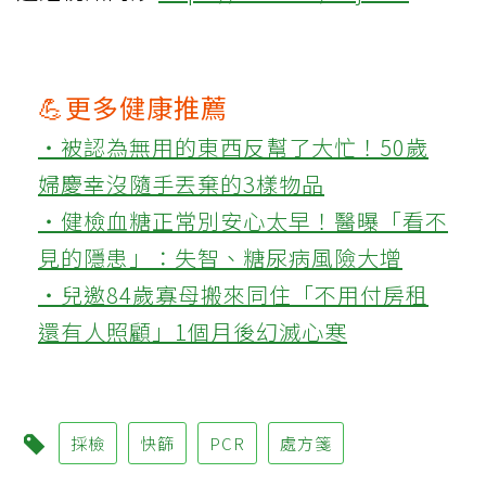
💪更多健康推薦
‧被認為無用的東西反幫了大忙！50歲
婦慶幸沒隨手丟棄的3樣物品
‧健檢血糖正常別安心太早！醫曝「看不
見的隱患」：失智、糖尿病風險大增
‧兒邀84歲寡母搬來同住「不用付房租
還有人照顧」1個月後幻滅心寒
採檢
快篩
PCR
處方箋