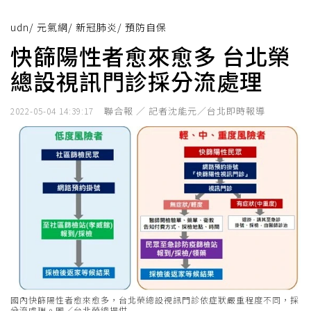
udn
/
元氣網
/
新冠肺炎
/
預防自保
快篩陽性者愈來愈多 台北榮
總設視訊門診採分流處理
聯合報 ／ 記者沈能元／台北即時報導
2022-05-04 14:39:17
國內快篩陽性者愈來愈多，台北榮總設視訊門診依症狀嚴重程度不同，採
分流處理。圖／台北榮總提供