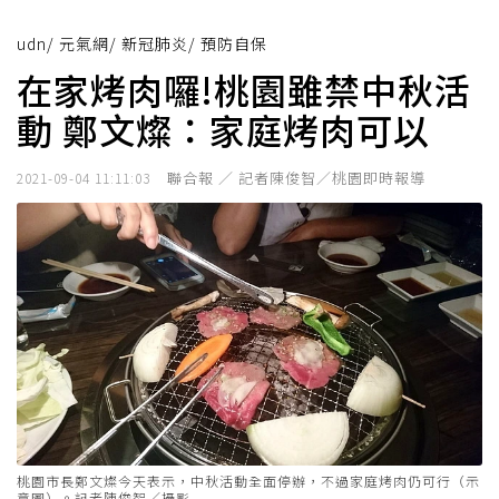
udn
/
元氣網
/
新冠肺炎
/
預防自保
在家烤肉囉!桃園雖禁中秋活
動 鄭文燦：家庭烤肉可以
聯合報 ／ 記者陳俊智／桃園即時報導
2021-09-04 11:11:03
桃園市長鄭文燦今天表示，中秋活動全面停辦，不過家庭烤肉仍可行（示
意圖）。記者陳俊智／攝影