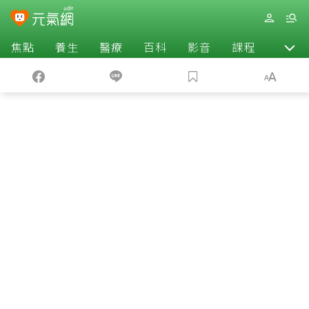
焦點
養生
醫療
百科
影音
課程
退休