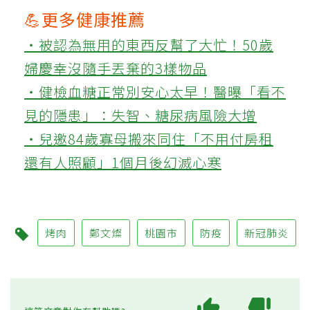
💪更多健康推薦
‧被認為無用的東西反幫了大忙！50歲
婦慶幸沒隨手丟棄的3樣物品
‧健檢血糖正常別安心太早！醫曝「看不
見的隱患」：失智、糖尿病風險大增
‧兒邀84歲寡母搬來同住「不用付房租
還有人照顧」1個月後幻滅心寒
烤肉
鄭文燦
桃園市
防疫
新冠肺炎