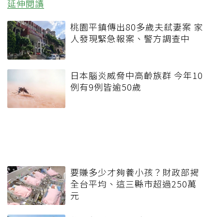
延伸閱讀
桃園平鎮傳出80多歲夫弒妻案 家
人發現緊急報案、警方調查中
日本腦炎威脅中高齡族群 今年10
例有9例皆逾50歲
要賺多少才夠養小孩？財政部揭
全台平均、這三縣市超過250萬
元