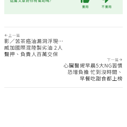
這篇文章對你有幫助嗎?
實用
不實用
上一篇
影／苦茶癌油漏洞浮現…
威加國際混陸製劣油 2人
聲押、負責人百萬交保
下一篇
心臟醫揭早晨5大NG習慣
恐增負擔 忙到沒時間、
早餐吃甜食都上榜