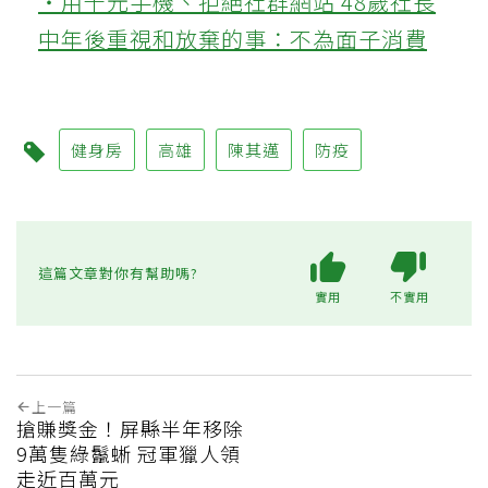
‧用千元手機、拒絕社群網站 48歲社長
中年後重視和放棄的事：不為面子消費
健身房
高雄
陳其邁
防疫
這篇文章對你有幫助嗎?
實用
不實用
上一篇
搶賺獎金！屏縣半年移除
9萬隻綠鬣蜥 冠軍獵人領
走近百萬元