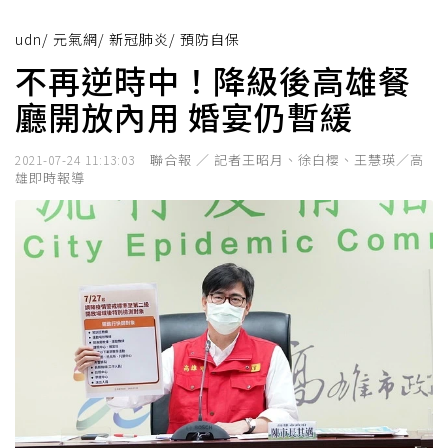
udn
/
元氣網
/
新冠肺炎
/
預防自保
不再逆時中！降級後高雄餐
廳開放內用 婚宴仍暫緩
聯合報 ／ 記者王昭月、徐白櫻、王慧瑛／高
2021-07-24 11:13:03
雄即時報導