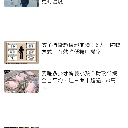
更有溫度
蚊子持續騷擾超崩潰！6大「防蚊
方式」有效降低被叮機率
要賺多少才夠養小孩？財政部揭
全台平均、這三縣市超過250萬
元