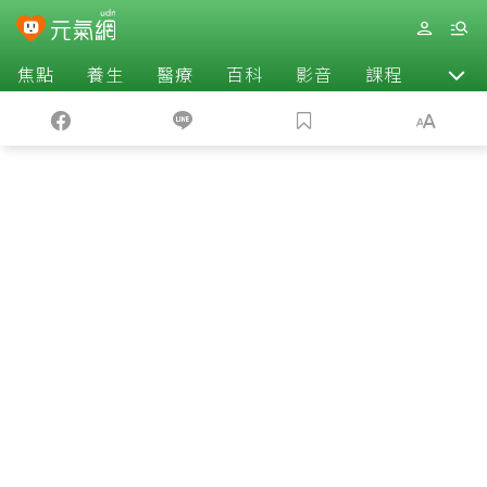
焦點
養生
醫療
百科
影音
課程
退休