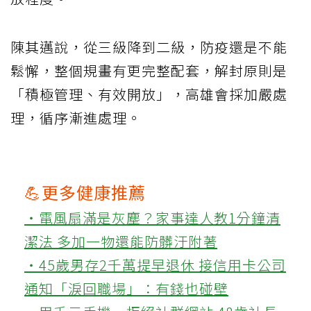
陳其邁說，從三級降到二級，防疫還是不能
鬆懈，整個規畫有更完整配套，解封原則是
「積極管理、有效開放」，高雄會採加嚴處
理，循序漸進處理。
💪更多健康推薦
‧電風扇滿是灰塵？家事達人教1分鐘清
潔法 多加一物還能防髒汙附著
‧45歲男存2千萬提早退休 接信用卡公司
通知「淚回職場」：有錢也碰壁