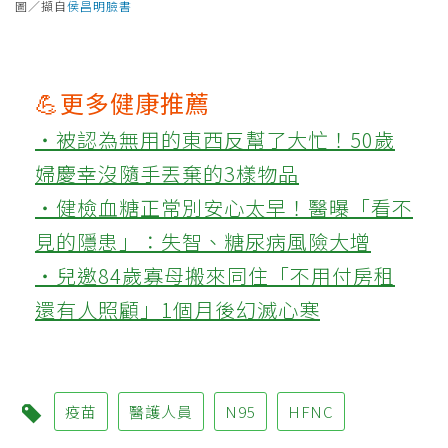
圖／擷自
侯昌明臉書
💪更多健康推薦
‧被認為無用的東西反幫了大忙！50歲
婦慶幸沒隨手丟棄的3樣物品
‧健檢血糖正常別安心太早！醫曝「看不
見的隱患」：失智、糖尿病風險大增
‧兒邀84歲寡母搬來同住「不用付房租
還有人照顧」1個月後幻滅心寒
疫苗
醫護人員
N95
HFNC