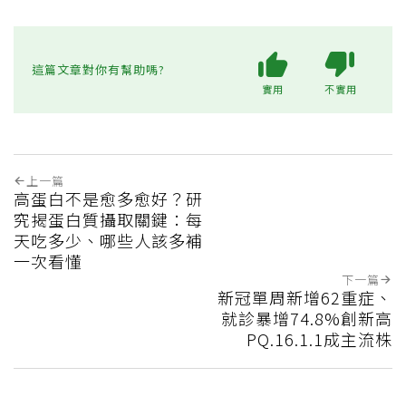
這篇文章對你有幫助嗎?
實用
不實用
上一篇
高蛋白不是愈多愈好？研
究揭蛋白質攝取關鍵：每
天吃多少、哪些人該多補
一次看懂
下一篇
新冠單周新增62重症、
就診暴增74.8%創新高
PQ.16.1.1成主流株