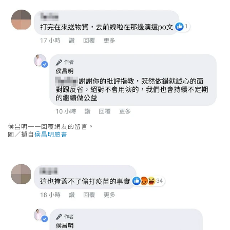
侯昌明一一回覆網友的留言。
圖／擷自
侯昌明臉書