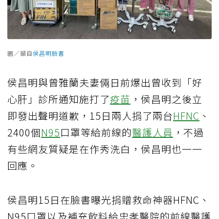
圖／擷自
侯昌明臉書
侯昌明與曾雅蘭夫妻倆日前爆出曾收到「好
心肝」診所通知施打了
疫苗
，侯昌明之後立
即發出聲明道歉，15日兩人捐了兩台
HFNC
、
2400個
N95
口罩等給前線的
醫護人員
，不過
有些網友質疑是在作秀洗白，侯昌明也一一
回應。
侯昌明15日在臉書曝光捐贈救命神器HFNC、
N95口罩以及補充飲料給忠孝醫院的前線醫護