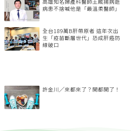
高雄知名婦產科醫師王威揚病逝
病患不捨喊他是「最溫柔醫師」
全台189萬B肝帶原者 這年次出
生「疫苗斷層世代」恐成肝癌防
線破口
許金川╱來都來了？開都開了！