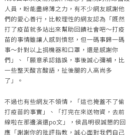
人員，盼能盡綿薄之力，有不少網友感謝他
們的愛心善行，比較理性的網友認為「既然
打了疫苗就多站出來幫助回饋社會吧～打疫
苗的事情雖讓人感到憤怒，但一碼事歸一碼
事～針對以上捐機器和口罩，還是感謝你
們」、「願意承認錯誤，事後誠心彌補，比
一些整天酸言酸語，扯後腿的人高尚多
了」。
不過也有些網友不領情，「這也掩蓋不了偷
打疫苗的事實」、「打完在來送物資，去前
線啦在那邊演還po文」，侯昌明很誠懇的回
應「謝謝你的批評指教，誠心面對我們自己