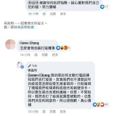
侯昌明一一回覆網友的留言。
圖／擷自
侯昌明臉書