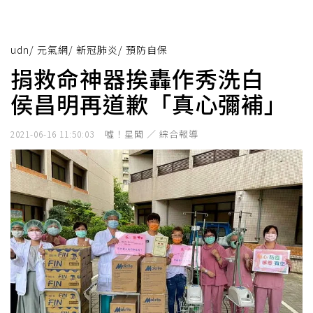
udn
/
元氣網
/
新冠肺炎
/
預防自保
捐救命神器挨轟作秀洗白
侯昌明再道歉「真心彌補」
噓！星聞 ／ 綜合報導
2021-06-16 11:50:03