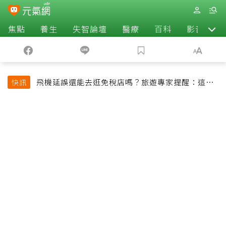
焦點
養生
失智論壇
醫療
百科
影音
飛機延誤還能去逛免稅店嗎？旅遊專家提醒：這個
快訊
時間最好別離開登機門