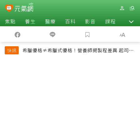
焦點
養生
醫療
百科
影音
課程
退休
希臘優格≠希臘式優格！營養師揭製程差異 起司片
快訊
也不一定是天然起司