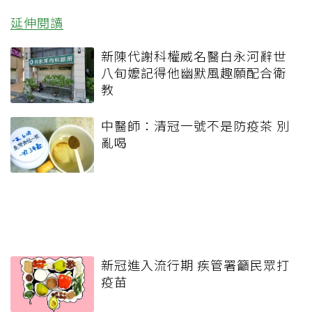
延伸閱讀
新陳代謝科權威名醫白永河辭世
八旬嬤記得他幽默風趣願配合衛
教
中醫師：清冠一號不是防疫茶 別
亂喝
新冠進入流行期 疾管署籲民眾打
疫苗