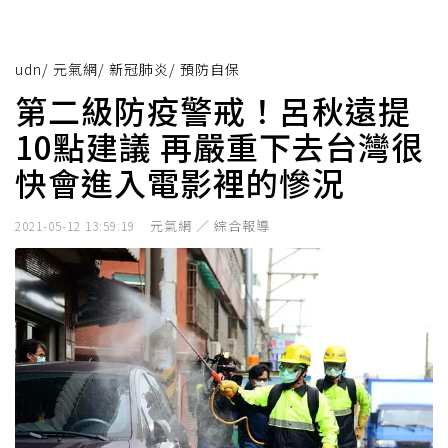
udn
/
元氣網
/
新冠肺炎
/
預防自保
第二級防疫警戒！呂秋遠提
10點建議 再嚴重下去台灣很
快會進入電影裡的慘況
元氣網 ／ 綜合報導
2021-05-12 13:59:19