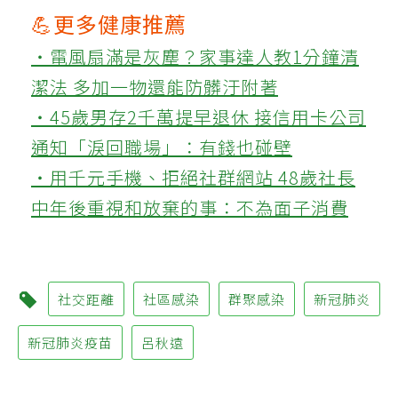
💪更多健康推薦
‧電風扇滿是灰塵？家事達人教1分鐘清
潔法 多加一物還能防髒汙附著
‧45歲男存2千萬提早退休 接信用卡公司
通知「淚回職場」：有錢也碰壁
‧用千元手機、拒絕社群網站 48歲社長
中年後重視和放棄的事：不為面子消費
社交距離
社區感染
群聚感染
新冠肺炎
新冠肺炎疫苗
呂秋遠