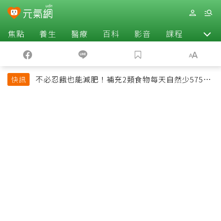
焦點
養生
醫療
百科
影音
課程
退休
不必忍餓也能減肥！補充2類食物每天自然少575大
快訊
卡「還能吃飽飽的」