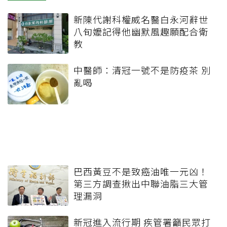
新陳代謝科權威名醫白永河辭世
八旬嬤記得他幽默風趣願配合衛
教
中醫師：清冠一號不是防疫茶 別
亂喝
巴西黃豆不是致癌油唯一元凶！
第三方調查揪出中聯油脂三大管
理漏洞
新冠進入流行期 疾管署籲民眾打