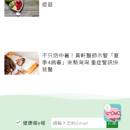
疫苗
不只防中暑！黃軒醫師示警「夏
季4病毒」來勢洶洶 重症警訊快
就醫
健康報e報