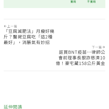
實用
不實用
上一篇
「豆腐減肥法」月瘦好幾
斤？醫揭豆腐吃「這2種
最好」，消脹氣有妙招
下一篇
誆買BNT疫苗…律師公
會前理事長狠詐慈濟10
億！豪宅藏158公斤黃金
延伸閱讀