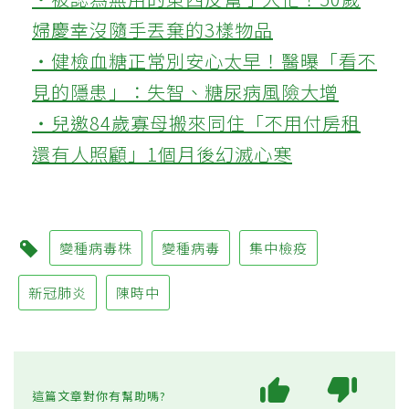
婦慶幸沒隨手丟棄的3樣物品
‧健檢血糖正常別安心太早！醫曝「看不
見的隱患」：失智、糖尿病風險大增
‧兒邀84歲寡母搬來同住「不用付房租
還有人照顧」1個月後幻滅心寒
變種病毒株
變種病毒
集中檢疫
新冠肺炎
陳時中
這篇文章對你有幫助嗎?