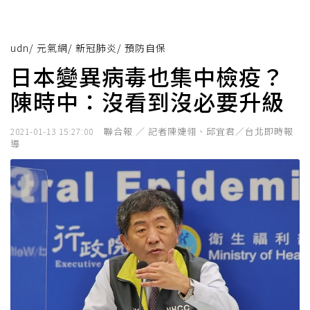
udn
/
元氣網
/
新冠肺炎
/
預防自保
日本變異病毒也集中檢疫？
陳時中：沒看到沒必要升級
聯合報 ／ 記者陳婕翎、邱宜君／台北即時報
2021-01-13 15:27:00
導