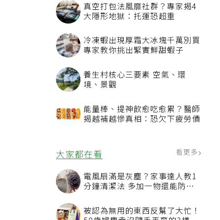
真空打包法風靡社群？專家揭4
大隱形地獄：托運恐超重
冷凍蝦出現厚霜大冰塊千萬別買
專家教你挑出緊實鮮甜蝦子
養生村核心三要素 空氣、環
境、景觀
能量棒、提神飲愈吃愈累？醫師
揭越補越慘真相：恐欠下疲勞債
看更多
大家都在看
電風扇滿是灰塵？家事達人教1
分鐘清潔法 多加一物還能防髒
汙附著
被認為無用的東西反幫了大忙！