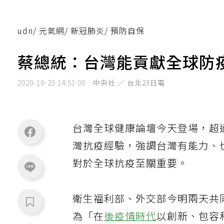
udn
/
元氣網
/
新冠肺炎
/
預防自保
蔡總統：台灣能貢獻全球防疫
2020-10-23 14:51:00
中央社 ／ 台北23日電
台灣全球健康論壇今天登場，超
灣抗疫經驗，強調台灣有能力、
對於全球抗疫至關重要。
衛生福利部、外交部今明兩天共同
為「在
後疫情時代
以創新、包容