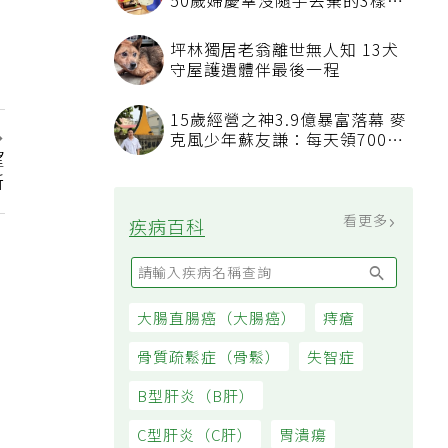
50歲婦慶幸沒隨手丟棄的3樣物
品
坪林獨居老翁離世無人知 13犬
守屋護遺體伴最後一程
15歲經營之神3.9億暴富落幕 麥
克風少年蘇友謙：每天領700元
望
過日子
新
看更多
疾病百科
大腸直腸癌（大腸癌）
痔瘡
骨質疏鬆症（骨鬆）
失智症
B型肝炎（B肝）