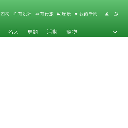
好如初
有設計
有行旅
願景
我的新聞
名人
專題
活動
寵物