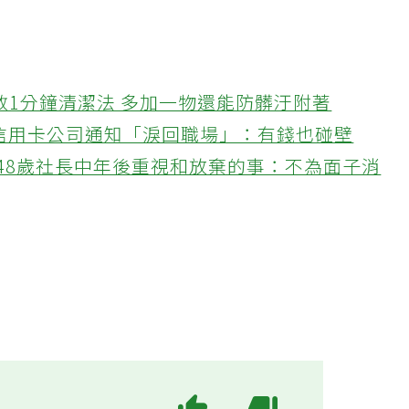
教1分鐘清潔法 多加一物還能防髒汙附著
接信用卡公司通知「淚回職場」：有錢也碰壁
48歲社長中年後重視和放棄的事：不為面子消