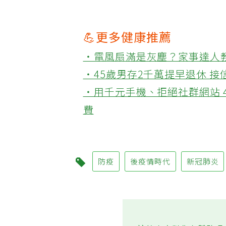
💪更多健康推薦
‧電風扇滿是灰塵？家事達人
‧45歲男存2千萬提早退休 
‧用千元手機、拒絕社群網站 
費
防疫
後疫情時代
新冠肺炎