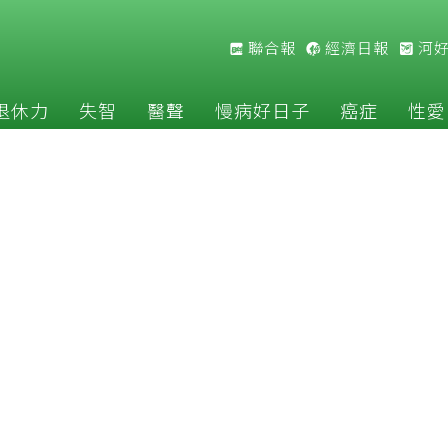
聯合報
經濟日報
河
退休力
失智
醫聲
慢病好日子
癌症
性愛