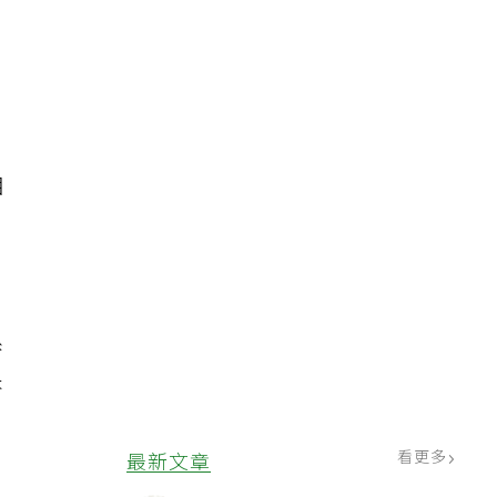
相
系
未
醫
看更多
最新文章