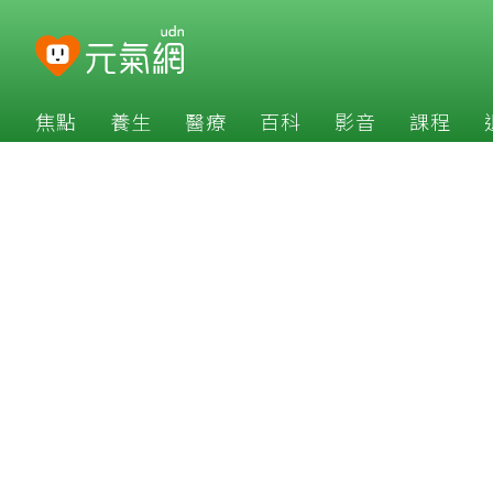
焦點
養生
醫療
百科
影音
課程