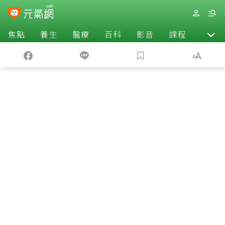
焦點
養生
醫療
百科
影音
課程
退休