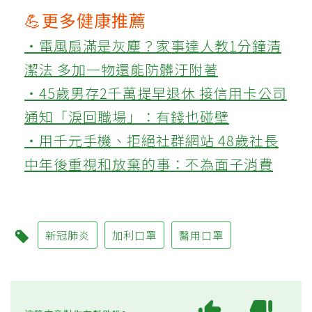
💪更多健康推薦
‧電風扇滿是灰塵？家事達人教1分鐘清
潔法 多加一物還能防髒汙附著
‧45歲男存2千萬提早退休 接信用卡公司
通知「淚回職場」：有錢也碰壁
‧用千元手機、拒絕社群網站 48歲社長
中年後重視和放棄的事：不為面子消費
新冠肺炎
加利口罩
醫用口罩