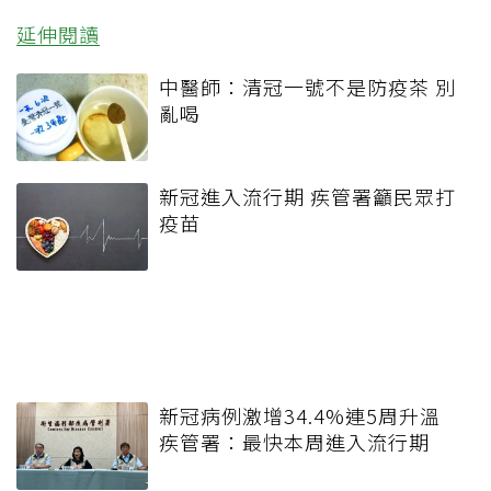
延伸閱讀
中醫師：清冠一號不是防疫茶 別
亂喝
新冠進入流行期 疾管署籲民眾打
疫苗
新冠病例激增34.4%連5周升溫
疾管署：最快本周進入流行期