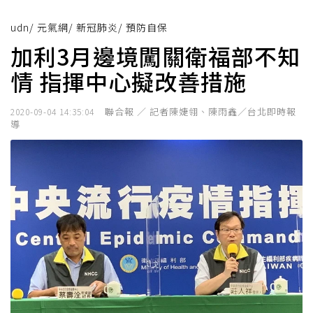
udn
/
元氣網
/
新冠肺炎
/
預防自保
加利3月邊境闖關衛福部不知
情 指揮中心擬改善措施
聯合報 ／ 記者陳婕翎、陳雨鑫／台北即時報
2020-09-04 14:35:04
導