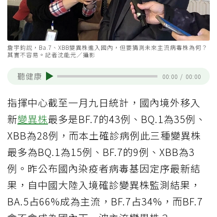
詹宇鈞說，Ba.7、XBB變異株進入國內，但要猜測未來主流病毒株為何？
其實不容易。記者沈能元／攝影
聽健康
00:00
/
00:00
指揮中心截至一月九日統計，國內境外移入
新
變異株
最多是BF.7的43例、BQ.1為35例、
XBB為28例，而本土確診病例此三種變異株
最多為BQ.1為15例、BF.7的9例、XBB為3
例。昨公布國內染疫者病毒基因定序最新結
果，自中國大陸入境確診變異株監測結果，
BA.5占66%成為主流，BF.7占34%，而BF.7