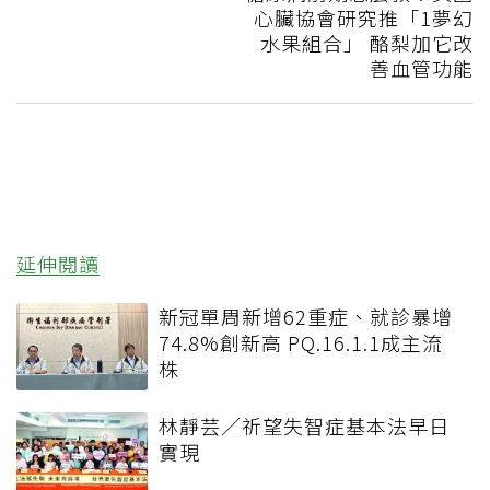
心臟協會研究推「1夢幻
水果組合」 酪梨加它改
善血管功能
延伸閱讀
新冠單周新增62重症、就診暴增
74.8%創新高 PQ.16.1.1成主流
株
林靜芸／祈望失智症基本法早日
實現