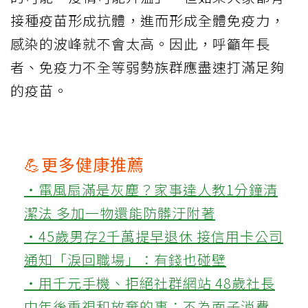
接種疫苗形成抗體，進而形成全體免疫力，
感染的波峰就不會太高。因此，呼籲年長
者、免疫力不全等弱勢族群應盡速打滿足夠
的疫苗。
💪更多健康推薦
‧電風扇滿是灰塵？家事達人教1分鐘清
潔法 多加一物還能防髒汙附著
‧45歲男存2千萬提早退休 接信用卡公司
通知「淚回職場」：有錢也碰壁
‧用千元手機、拒絕社群網站 48歲社長
中年後重視和放棄的事：不為面子消費