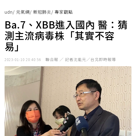
udn
/
元氣網
/
新冠肺炎
/
專家觀點
Ba.7、XBB進入國內 醫：猜
測主流病毒株「其實不容
易」
聯合報 ／ 記者沈能元／台北即時報導
2023-01-10 20:40:56