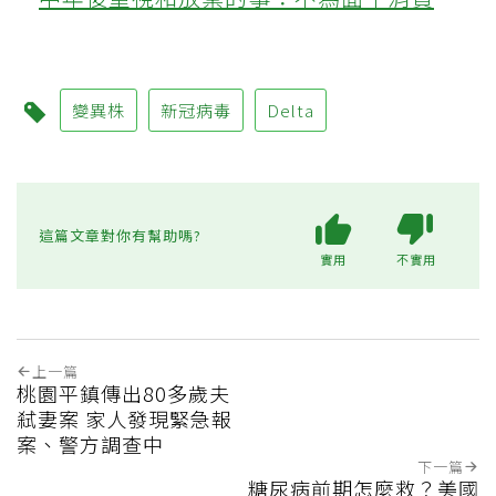
變異株
新冠病毒
Delta
這篇文章對你有幫助嗎?
實用
不實用
上一篇
桃園平鎮傳出80多歲夫
弒妻案 家人發現緊急報
案、警方調查中
下一篇
糖尿病前期怎麼救？美國