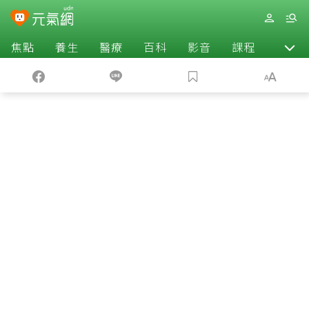
焦點
養生
醫療
百科
影音
課程
退休