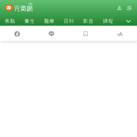
焦點
養生
醫療
百科
影音
課程
退休