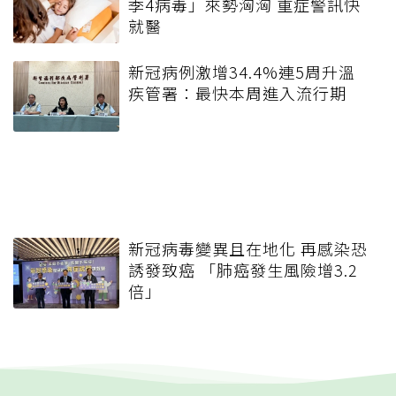
季4病毒」來勢洶洶 重症警訊快
就醫
新冠病例激增34.4%連5周升溫
疾管署：最快本周進入流行期
新冠病毒變異且在地化 再感染恐
誘發致癌 「肺癌發生風險增3.2
倍」