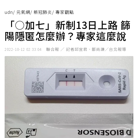
udn
/
元氣網
/
新冠肺炎
/
專家觀點
「○加七」新制13日上路 篩
陽隱匿怎麼辦？專家這麼說
聯合報 ／ 記者邱宜君、鄒尚謙／台北報導
2022-10-12 02:33:04