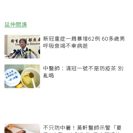
延伸閱讀
新冠重症一周暴增62例 60多歲男
呼吸衰竭不幸病逝
中醫師：清冠一號不是防疫茶 別
亂喝
不只防中暑！黃軒醫師示警「夏