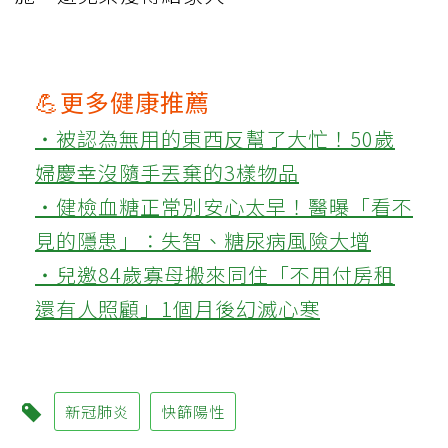
💪更多健康推薦
‧被認為無用的東西反幫了大忙！50歲
婦慶幸沒隨手丟棄的3樣物品
‧健檢血糖正常別安心太早！醫曝「看不
見的隱患」：失智、糖尿病風險大增
‧兒邀84歲寡母搬來同住「不用付房租
還有人照顧」1個月後幻滅心寒
新冠肺炎
快篩陽性