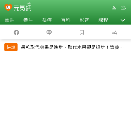
焦點
養生
醫療
百科
影音
課程
退休
果乾取代糖果是進步、取代水果卻是退步！營養師
快訊
揭果乾堅果常見健康陷阱