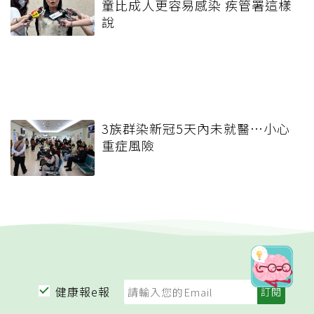
童比成人更容易感染 疾管署這樣
說
3族群染新冠5天內未就醫…小心
重症風險
健康報e報