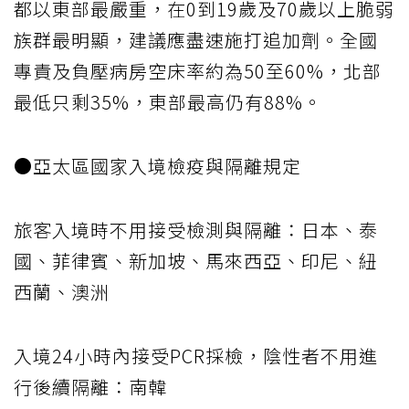
都以東部最嚴重，在0到19歲及70歲以上脆弱
族群最明顯，建議應盡速施打追加劑。全國
專責及負壓病房空床率約為50至60%，北部
最低只剩35%，東部最高仍有88%。
●亞太區國家入境檢疫與隔離規定
旅客入境時不用接受檢測與隔離：日本、泰
國、菲律賓、新加坡、馬來西亞、印尼、紐
西蘭、澳洲
入境24小時內接受PCR採檢，陰性者不用進
行後續隔離：南韓