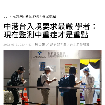
udn
/
元氣網
/
新冠肺炎
/
專家觀點
中港台入境要求最嚴 學者：
現在監測中重症才是重點
聯合報 ／ 記者邱宜君／台北即時報導
2022-09-21 12:44:41