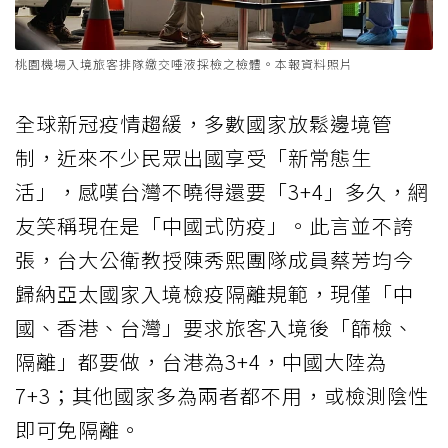
桃園機場入境旅客排隊繳交唾液採檢之檢體。本報資料照片
全球新冠疫情趨緩，多數國家放鬆邊境管
制，近來不少民眾出國享受「新常態生
活」，感嘆台灣不曉得還要「3+4」多久，網
友笑稱現在是「中國式防疫」。此言並不誇
張，台大公衛教授陳秀熙團隊成員蔡芳均今
歸納亞太國家入境檢疫隔離規範，現僅「中
國、香港、台灣」要求旅客入境後「篩檢、
隔離」都要做，台港為3+4，中國大陸為
7+3；其他國家多為兩者都不用，或檢測陰性
即可免隔離。