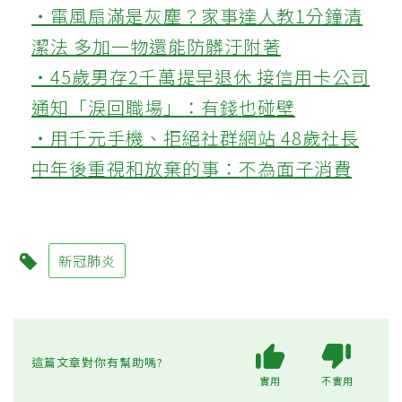
‧電風扇滿是灰塵？家事達人教1分鐘清
潔法 多加一物還能防髒汙附著
‧45歲男存2千萬提早退休 接信用卡公司
通知「淚回職場」：有錢也碰壁
‧用千元手機、拒絕社群網站 48歲社長
中年後重視和放棄的事：不為面子消費
新冠肺炎
這篇文章對你有幫助嗎?
實用
不實用