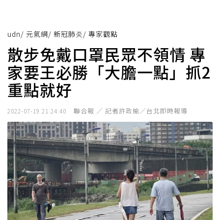
udn
/
元氣網
/
新冠肺炎
/
專家觀點
散步免戴口罩民眾不領情 專
家要王必勝「大膽一點」抓2
重點就好
聯合報 ／ 記者許政榆／台北即時報導
2022-07-19 21:24:40