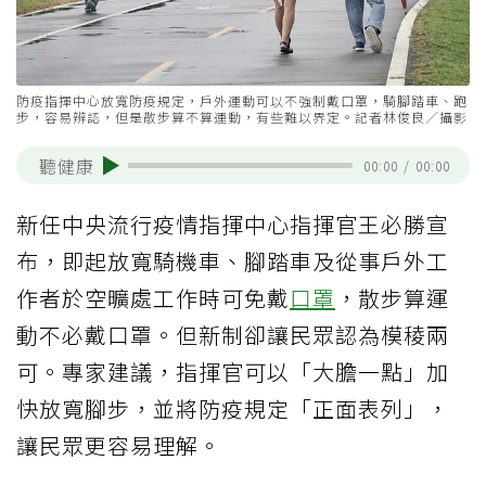
防疫指揮中心放寬防疫規定，戶外運動可以不強制戴口罩，騎腳踏車、跑
步，容易辨認，但是散步算不算運動，有些難以界定。記者林俊良／攝影
聽健康
00:00
/
00:00
新任中央流行疫情指揮中心指揮官王必勝宣
布，即起放寬騎機車、腳踏車及從事戶外工
作者於空曠處工作時可免戴
口罩
，散步算運
動不必戴口罩。但新制卻讓民眾認為模稜兩
可。專家建議，指揮官可以「大膽一點」加
快放寬腳步，並將防疫規定「正面表列」，
讓民眾更容易理解。