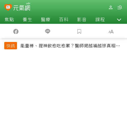
焦點
養生
醫療
百科
影音
課程
退休
能量棒、提神飲愈吃愈累？醫師揭越補越慘真相：
快訊
恐欠下疲勞債