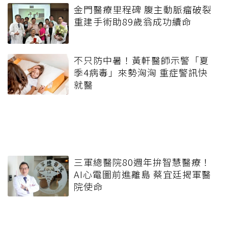
金門醫療里程碑 腹主動脈瘤破裂
重建手術助89歲翁成功續命
不只防中暑！黃軒醫師示警「夏
季4病毒」來勢洶洶 重症警訊快
就醫
三軍總醫院80週年拚智慧醫療！
AI心電圖前進離島 蔡宜廷揭軍醫
院使命