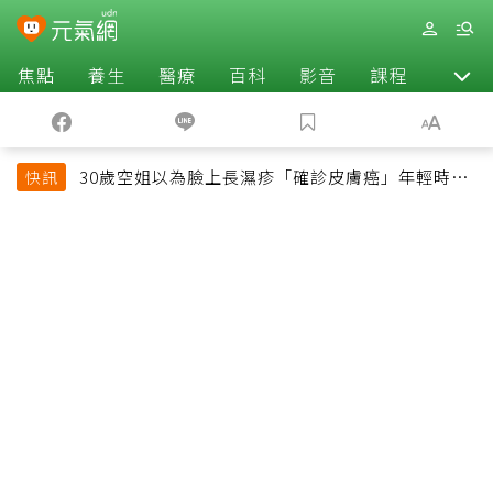
焦點
養生
醫療
百科
影音
課程
退休
30歲空姐以為臉上長濕疹「確診皮膚癌」年輕時一
快訊
習慣釀惡果超後悔