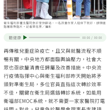
衛生福利部臺北醫院急診室快篩站，一名孩童在家人陪伴下就診，額頭還
貼著散熱貼片。記者葉信菉／攝影
聽健康
00:00
/
00:00
再傳稚兒重症染疫亡，且又與就醫流程不順
暢有關，中央地方都面臨輿論壓力，社會大
眾也亟欲釐清責任歸屬及改善措施。中央流
行疫情指揮中心與衛生福利部昨天開始將矛
頭對準衛生局，多位官員直指這次轉診效率
不佳，關鍵在衛生局選錯轉診系統，如能用
衛福部EMOC系統，就不需要一家家醫院打電
話問。對此，兒童急診醫學會理事長李建璋