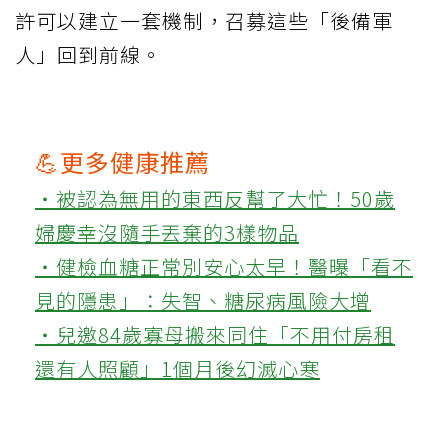
許可以建立一套機制，召募這些「後備軍
人」回到前線。
💪更多健康推薦
‧被認為無用的東西反幫了大忙！50歲
婦慶幸沒隨手丟棄的3樣物品
‧健檢血糖正常別安心太早！醫曝「看不
見的隱患」：失智、糖尿病風險大增
‧兒邀84歲寡母搬來同住「不用付房租
還有人照顧」1個月後幻滅心寒