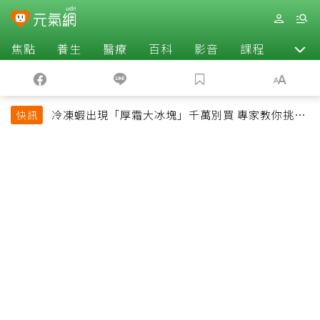
焦點
養生
醫療
百科
影音
課程
退休
冷凍蝦出現「厚霜大冰塊」千萬別買 專家教你挑出
快訊
緊實鮮甜蝦子