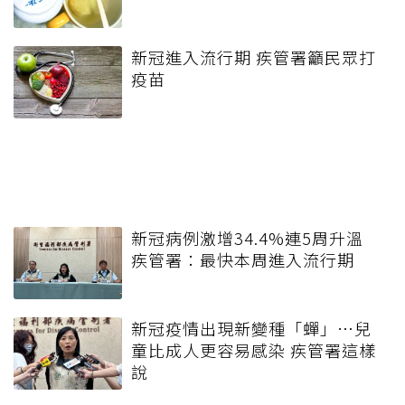
新冠進入流行期 疾管署籲民眾打
疫苗
新冠病例激增34.4%連5周升溫
疾管署：最快本周進入流行期
新冠疫情出現新變種「蟬」…兒
童比成人更容易感染 疾管署這樣
說