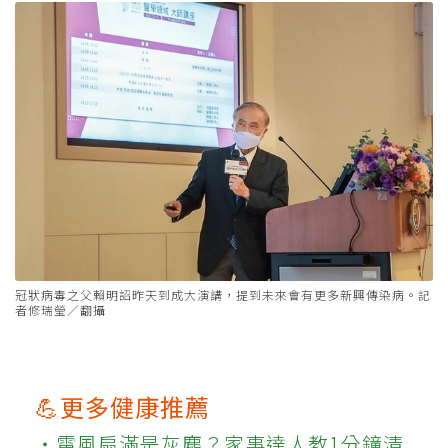
冠狀病毒之父賴明詔昨天到成大演講，提到未來會有更多新興傳染病。記
者修瑞瑩／翻攝
💪更多健康推薦
‧電風扇滿是灰塵？家事達人教1分鐘清